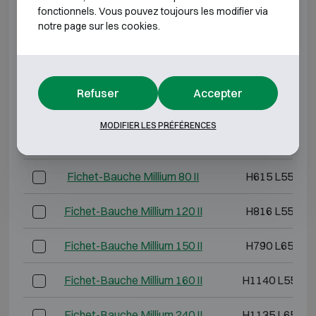
fonctionnels. Vous pouvez toujours les modifier via
*Profondeur extérieure hors charnières, poignée ou
notre page sur les cookies.
serrure.
CLASSE DE RÉSISTANCE À L'EFFRACTION 2
Refuser
Accepter
Modèle
Dimensions extérieu
MODIFIER LES PRÉFÉRENCES
Fichet-Bauche Millium 40 II
H495 L555 P
Fichet-Bauche Millium 80 II
H615 L555 P
Fichet-Bauche Millium 120 II
H816 L555 P
Fichet-Bauche Millium 150 II
H790 L655 P
Fichet-Bauche Millium 160 II
H1140 L555 P
Fichet-Bauche Millium 240 II
H1135 L655 P