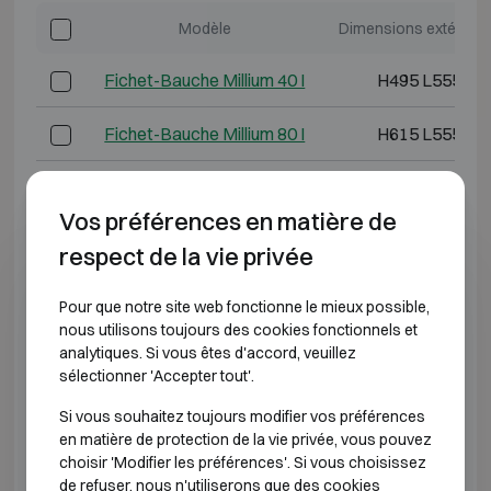
Modèle
Dimensions extérieur
Fichet-Bauche Millium 40 I
H495 L555 P4
Fichet-Bauche Millium 80 I
H615 L555 P4
Fichet-Bauche Millium 120 I
H816 L555 P4
Vos préférences en matière de
Fichet-Bauche Millium 150 I
H790 L655 P5
respect de la vie privée
Fichet-Bauche Millium 160 I
H1140 L555 P
Pour que notre site web fonctionne le mieux possible,
nous utilisons toujours des cookies fonctionnels et
Fichet-Bauche Millium 240 I
H1135 L655 P
analytiques. Si vous êtes d'accord, veuillez
sélectionner 'Accepter tout'.
Fichet-Bauche Millium 250 I
H895 L765 P6
Si vous souhaitez toujours modifier vos préférences
en matière de protection de la vie privée, vous pouvez
Fichet-Bauche Millium 370 I
H1295 L765 P
choisir 'Modifier les préférences'. Si vous choisissez
de refuser, nous n'utiliserons que des cookies