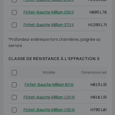
Fichet-Bauche Millium 250 II
H895 L765 P
Fichet-Bauche Millium 370 II
H1295 L765 P
*Profondeur extérieure hors charnières, poignée ou
serrure.
CLASSE DE RÉSISTANCE À L'EFFRACTION 3
Modèle
Dimensions extérie
Fichet-Bauche Millium 80 III
H615 L555 P
Fichet-Bauche Millium 120 III
H816 L555 P
Fichet-Bauche Millium 150 III
H790 L655 P