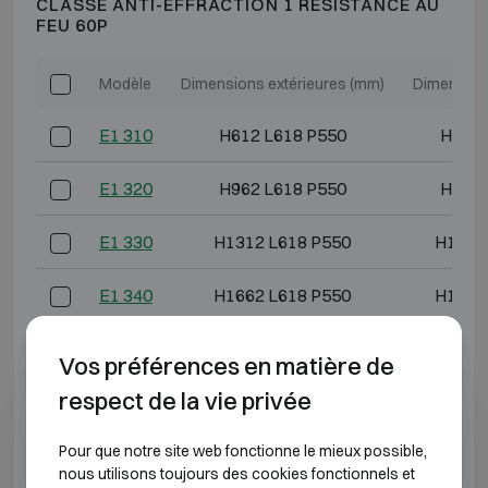
CLASSE ANTI-EFFRACTION 1 RÉSISTANCE AU
FEU 60P
Modèle
Dimensions extérieures (mm)
Dimension
E1 310
H612 L618 P550
H493 
E1 320
H962 L618 P550
H843 
E1 330
H1312 L618 P550
H1193
E1 340
H1662 L618 P550
H1543
E1 350
H1912 L618 P550
H1793
Vos préférences en matière de
respect de la vie privée
E1 370
H1912 L832 P692
H1793
Pour que notre site web fonctionne le mieux possible,
*Profondeur extérieure hors charnières, poignée ou
nous utilisons toujours des cookies fonctionnels et