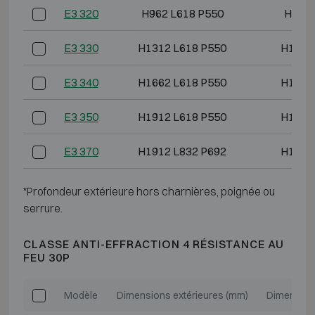
E3 320
H962 L618 P550
H843 
E3 330
H1312 L618 P550
H1193
E3 340
H1662 L618 P550
H1543
E3 350
H1912 L618 P550
H1793
E3 370
H1912 L832 P692
H1793
*Profondeur extérieure hors charnières, poignée ou
serrure.
CLASSE ANTI-EFFRACTION 4 RÉSISTANCE AU
FEU 30P
Modèle
Dimensions extérieures (mm)
Dimension