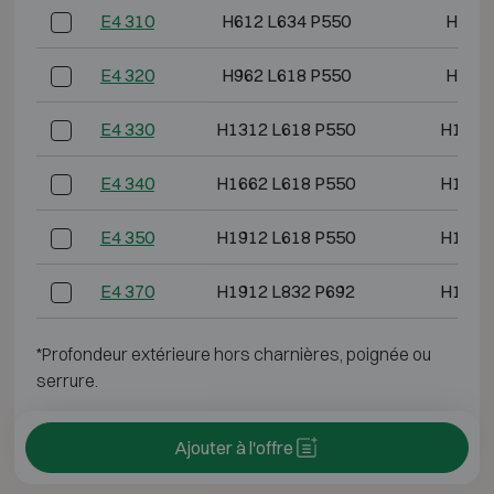
E4 310
H612 L634 P550
H493 
E4 320
H962 L618 P550
H843 
E4 330
H1312 L618 P550
H1193
E4 340
H1662 L618 P550
H1543
E4 350
H1912 L618 P550
H1793
E4 370
H1912 L832 P692
H1793
*Profondeur extérieure hors charnières, poignée ou
serrure.
Ajouter à l'offre