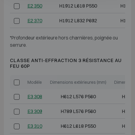
E2 350
H1912 L618 P550
H1793
E2 370
H1912 L832 P692
H1793
*Profondeur extérieure hors charnières, poignée ou
serrure.
CLASSE ANTI-EFFRACTION 3 RÉSISTANCE AU
FEU 60P
Modèle
Dimensions extérieures (mm)
Dimension
E3 308
H612 L576 P560
H493 
E3 309
H789 L576 P560
H670 
E3 310
H612 L618 P550
H493 