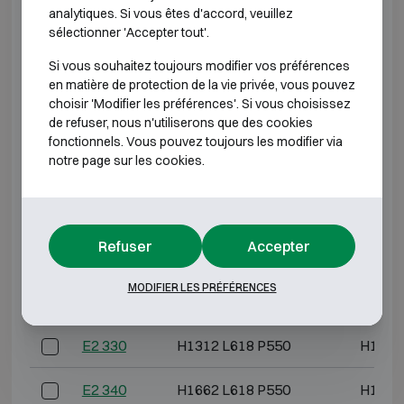
serrure.
analytiques. Si vous êtes d'accord, veuillez
sélectionner 'Accepter tout'.
CLASSE ANTI-EFFRACTION 2 RÉSISTANCE AU
Si vous souhaitez toujours modifier vos préférences
FEU 60P
en matière de protection de la vie privée, vous pouvez
choisir 'Modifier les préférences'. Si vous choisissez
de refuser, nous n'utiliserons que des cookies
Modèle
Dimensions extérieures (mm)
Dimension
fonctionnels. Vous pouvez toujours les modifier via
notre page sur les cookies.
E2 308
H612 L576 P560
H493 
E2 309
H789 L576 P560
H670 
Refuser
Accepter
E2 310
H612 L618 P550
H493 
MODIFIER LES PRÉFÉRENCES
E2 320
H962 L618 P550
H843 
E2 330
H1312 L618 P550
H1193
E2 340
H1662 L618 P550
H1543