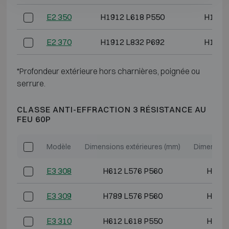
E2 350
H1912 L618 P550
H1793
E2 370
H1912 L832 P692
H1793
*Profondeur extérieure hors charnières, poignée ou
serrure.
CLASSE ANTI-EFFRACTION 3 RÉSISTANCE AU
FEU 60P
Modèle
Dimensions extérieures (mm)
Dimension
E3 308
H612 L576 P560
H493 
E3 309
H789 L576 P560
H670 
E3 310
H612 L618 P550
H493 