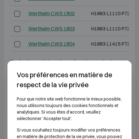
Wertheim CWS 1902
H1883 L1110 P725
Wertheim CWS 1903
H1883 L1110 P725
Wertheim CWS 1904
H1883 L1415 P725
*Profondeur extérieure hors charnières, poignée ou
serrure.
Vos préférences en matière de
respect de la vie privée
CLASSE DE RÉSISTANCE À L'EFFRACTION 4
Pour que notre site web fonctionne le mieux possible,
Modèle
Dimensions extérieures (mm
nous utilisons toujours des cookies fonctionnels et
analytiques. Si vous êtes d'accord, veuillez
Wertheim DWS 0849
H848 L645 P565
sélectionner 'Accepter tout'.
Si vous souhaitez toujours modifier vos préférences
Wertheim DWS 0850
H848 L810 P725
en matière de protection de la vie privée, vous pouvez