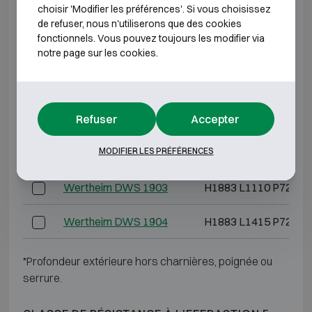
choisir 'Modifier les préférences'. Si vous choisissez
Wertheim DWS 1000
H1003 L810 P725
de refuser, nous n'utiliserons que des cookies
fonctionnels. Vous pouvez toujours les modifier via
Wertheim DWS 1200
H1193 L810 P725
notre page sur les cookies.
Wertheim DWS 1600
H1538 L810 P725
Refuser
Accepter
Wertheim DWS 1901
H1883 L810 P725
MODIFIER LES PRÉFÉRENCES
Wertheim DWS 1902
H1883 L1110 P725
Wertheim DWS 1903
H1883 L1110 P725
Wertheim DWS 1904
H1883 L1415 P725
*Profondeur extérieure hors charnières, poignée ou
serrure.