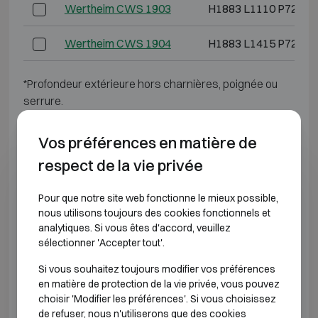
Wertheim CWS 1903
H1883 L1110 P725
Wertheim CWS 1904
H1883 L1415 P725
*Profondeur extérieure hors charnières, poignée ou
serrure.
CLASSE DE RÉSISTANCE À L'EFFRACTION 4
Vos préférences en matière de
respect de la vie privée
Modèle
Dimensions extérieures (mm
Pour que notre site web fonctionne le mieux possible,
Wertheim DWS 0849
H848 L645 P565
nous utilisons toujours des cookies fonctionnels et
analytiques. Si vous êtes d'accord, veuillez
sélectionner 'Accepter tout'.
Wertheim DWS 0850
H848 L810 P725
Si vous souhaitez toujours modifier vos préférences
Wertheim DWS 1000
H1003 L810 P725
en matière de protection de la vie privée, vous pouvez
choisir 'Modifier les préférences'. Si vous choisissez
Wertheim DWS 1200
H1193 L810 P725
de refuser, nous n'utiliserons que des cookies