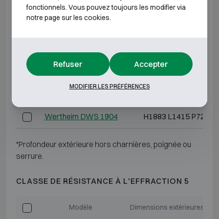
fonctionnels. Vous pouvez toujours les modifier via
notre page sur les cookies.
Wertheim DWS 1600
H1538 L810 P725
Wertheim DWS 1901
H1883 L810 P725
Refuser
Accepter
Wertheim DWS 1902
H1883 L1110 P725
MODIFIER LES PRÉFÉRENCES
Wertheim DWS 1903
H1883 L1110 P725
Wertheim DWS 1904
H1883 L1415 P725
*Profondeur extérieure hors charnières, poignée ou
serrure.
CLASSE DE RÉSISTANCE À L'EFFRACTION 5
Modèle
Dimensions extérieures (mm