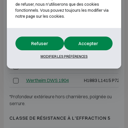
de refuser, nous n'utiliserons que des cookies
Wertheim DWS 1200
H1193 L810 P725
fonctionnels. Vous pouvez toujours les modifier via
notre page sur les cookies.
Wertheim DWS 1600
H1538 L810 P725
Wertheim DWS 1901
H1883 L810 P725
Refuser
Accepter
Wertheim DWS 1902
H1883 L1110 P725
MODIFIER LES PRÉFÉRENCES
Wertheim DWS 1903
H1883 L1110 P725
Wertheim DWS 1904
H1883 L1415 P725
*Profondeur extérieure hors charnières, poignée ou
serrure.
CLASSE DE RÉSISTANCE À L'EFFRACTION 5