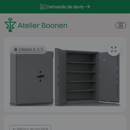
Skip to content
Demande de devis
Classe 3, 4, 5
Retour au produit