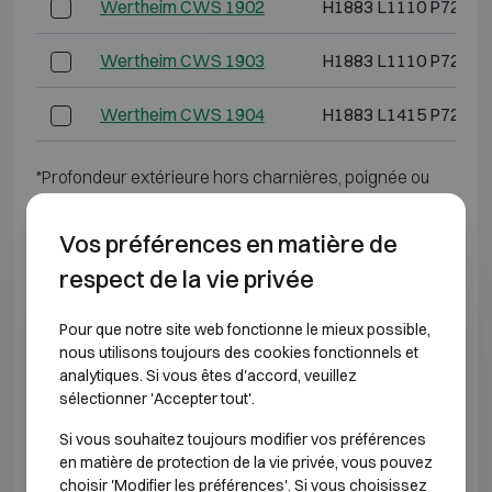
Wertheim CWS 1902
H1883 L1110 P725
Wertheim CWS 1903
H1883 L1110 P725
Wertheim CWS 1904
H1883 L1415 P725
*Profondeur extérieure hors charnières, poignée ou
serrure.
Vos préférences en matière de
CLASSE DE RÉSISTANCE À L'EFFRACTION 4
respect de la vie privée
Modèle
Dimensions extérieures (mm
Pour que notre site web fonctionne le mieux possible,
nous utilisons toujours des cookies fonctionnels et
Wertheim DWS 0849
H848 L645 P565
analytiques. Si vous êtes d'accord, veuillez
sélectionner 'Accepter tout'.
Wertheim DWS 0850
H848 L810 P725
Si vous souhaitez toujours modifier vos préférences
en matière de protection de la vie privée, vous pouvez
Wertheim DWS 1000
H1003 L810 P725
choisir 'Modifier les préférences'. Si vous choisissez