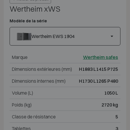
Wertheim xWS
Modèle de la série
Wertheim EWS 1904
Marque
Wertheim safes
Dimensions extérieures (mm)
H1883 L1415 P725
Dimensions internes (mm)
H1730 L1265 P480
Volume (L)
1050 L
Poids (kg)
2720 kg
Classe de résistance
5
Tablettes
3