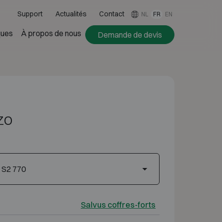
Support
Actualités
Contact
NL
FR
EN
ues
À propos de nous
Demande de devis
zo
 S2 770
Salvus coffres-forts