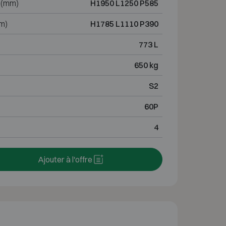
 (mm)
H1950 L1250 P585
m)
H1785 L1110 P390
773 L
650 kg
S2
60P
4
Ajouter à l'offre