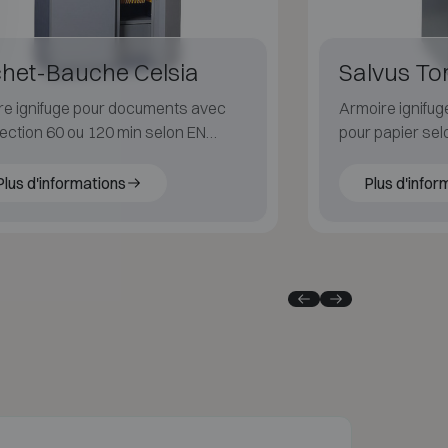
chet-Bauche Celsia
Salvus To
re ignifuge pour documents avec
Armoire ignifug
ection 60 ou 120 min selon EN
pour papier sel
7-1.
Plus d'informations
Plus d'infor