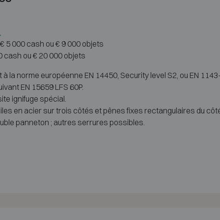
1
: € 5 000 cash ou € 9 000 objets
00 cash ou € 20 000 objets
à la norme européenne EN 14450, Security level S2, ou EN 1143-1,
suivant EN 15659 LFS 60P.
te ignifuge spécial.
iles en acier sur trois côtés et pênes fixes rectangulaires du cô
uble panneton ; autres serrures possibles.