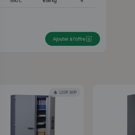
550 L
658 kg
4
Ajouter à l'offre
120P, 60P