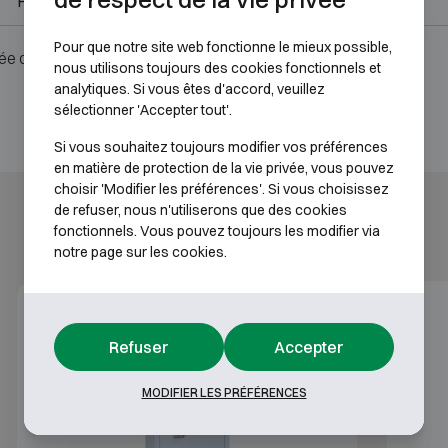
H1950 L940 P585
H1761 L801 P392
Pour que notre site web fonctionne le mieux possible,
ée ou serrure.
nous utilisons toujours des cookies fonctionnels et
analytiques. Si vous êtes d'accord, veuillez
sélectionner 'Accepter tout'.
Si vous souhaitez toujours modifier vos préférences
en matière de protection de la vie privée, vous pouvez
choisir 'Modifier les préférences'. Si vous choisissez
de refuser, nous n'utiliserons que des cookies
fonctionnels. Vous pouvez toujours les modifier via
notre page sur les cookies.
Classe S2
30P
Refuser
Accepter
MODIFIER LES PRÉFÉRENCES