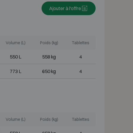
Ajouter à l'offre
Volume (L)
Poids (kg)
Tablettes
550 L
558 kg
4
773 L
650 kg
4
Volume (L)
Poids (kg)
Tablettes