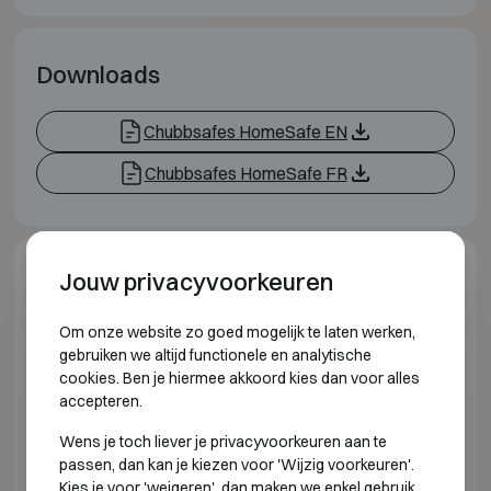
Downloads
Chubbsafes HomeSafe EN
Chubbsafes HomeSafe FR
Jouw privacyvoorkeuren
Model specificaties
Om onze website zo goed mogelijk te laten werken,
INBRAAKWEREND KLASSE S2 BRANDWEREND
gebruiken we altijd functionele en analytische
30P
cookies. Ben je hiermee akkoord kies dan voor alles
accepteren.
Model
Buitenmat
Wens je toch liever je privacyvoorkeuren aan te
passen, dan kan je kiezen voor 'Wijzig voorkeuren'.
CHUBBSAFES HOMESAFE M10 KL
H300 B36
Kies je voor 'weigeren', dan maken we enkel gebruik