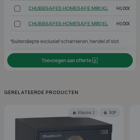
CHUBBSAFES HOMESAFE M90 KL
H1000 B4
CHUBBSAFES HOMESAFE M90 EL
H1000 B4
*Buitendiepte exclusief scharnieren, hendel of slot.
Toevoegen aan offerte
GERELATEERDE PRODUCTEN
Klasse 1
30P