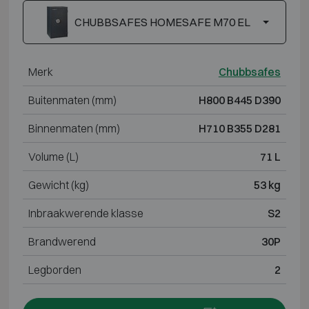
CHUBBSAFES HOMESAFE M70 EL
Merk
Chubbsafes
Buitenmaten (mm)
H800 B445 D390
Binnenmaten (mm)
H710 B355 D281
Volume (L)
71 L
Gewicht (kg)
53 kg
Inbraakwerende klasse
S2
Brandwerend
30P
Legborden
2