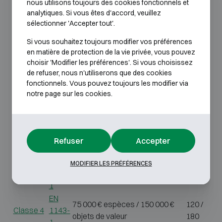
EN
2 500 € espèces / 5 000 € objets
nous utilisons toujours des cookies fonctionnels et
S1
–
analytiques. Si vous êtes d'accord, veuillez
14450
de valeur
sélectionner 'Accepter tout'.
EN
5 000 € espèces / 9 000 € objets
S2
–
14450
de valeur
Si vous souhaitez toujours modifier vos préférences
EN
en matière de protection de la vie privée, vous pouvez
7 000 € espèces / 10 000 €
30 /
choisir 'Modifier les préférences'. Si vous choisissez
Classe 0
1143-
objets de valeur
50
de refuser, nous n'utiliserons que des cookies
1
fonctionnels. Vous pouvez toujours les modifier via
EN
notre page sur les cookies.
10 000 € espèces / 20 000 €
50 /
Classe 1
1143-
objets de valeur
80
1
EN
25 000 € espèces / 50 000 €
70 /
Classe 2
1143-
Refuser
Accepter
objets de valeur
100
1
EN
MODIFIER LES PRÉFÉRENCES
45 000 € espèces / 90 000 €
80 /
Classe 3
1143-
objets de valeur
120
1
EN
75 000 € espèces / 150 000 €
120 /
Classe 4
1143-
objets de valeur
180
1