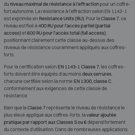
du
niveau maximal de résistance à l’effraction
pour un coffre-
fort autonome. La résistance à l’effraction selon EN 1143-1
est exprimée en
Resistance Units (RU)
. Pour la
Classe 7
, ce
niveau est fixé à
400 RU pour l’accès partiel (partial
access)
et
600 RU pour l’accès total (full access)
,
positionnant clairement cette classe au-dessus des
niveaux de résistance couramment appliqués aux coffres-
forts.
Pour la certification selon
EN 1143-1 Classe 7
, les coffres-
forts doivent être équipés d’au moins
deux serrures
,
chacune certifiée selon la norme
EN 1300, classe C
,
conformément aux exigences de cette classe de
résistance.
Bien que la
Classe 7
représente le niveau de résistance le
plus élevé appliqué aux coffres-forts, la
valeur ajoutée
pratique par rapport aux Classes 5 ou 6
dépend fortement
du contexte d’utilisation. Dans de nombreuses applications