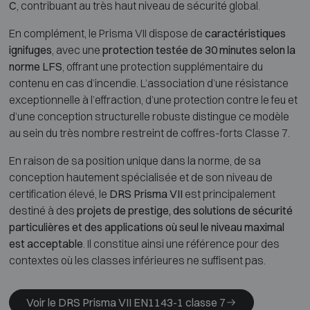
C
, contribuant au très haut niveau de sécurité global.
En complément, le Prisma VII dispose de
caractéristiques
ignifuges
, avec une
protection testée de 30 minutes selon la
norme LFS
, offrant une protection supplémentaire du
contenu en cas d’incendie. L’association d’une résistance
exceptionnelle à l’effraction, d’une protection contre le feu et
d’une conception structurelle robuste distingue ce modèle
au sein du très nombre restreint de coffres-forts Classe 7.
En raison de sa position unique dans la norme, de sa
conception hautement spécialisée et de son niveau de
certification élevé, le
DRS Prisma VII
est principalement
destiné à des
projets de prestige, des solutions de sécurité
particulières et des applications où seul le niveau maximal
est acceptable
. Il constitue ainsi une référence pour des
contextes où les classes inférieures ne suffisent pas.
Voir le DRS Prisma VII EN1143-1 classe 7