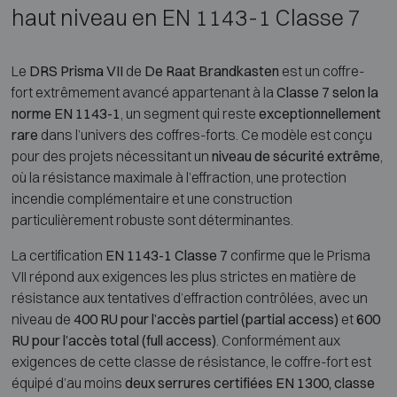
haut niveau en EN 1143-1 Classe 7
Le
DRS Prisma VII
de
De Raat Brandkasten
est un coffre-
fort extrêmement avancé appartenant à la
Classe 7 selon la
norme EN 1143-1
, un segment qui reste
exceptionnellement
rare
dans l’univers des coffres-forts. Ce modèle est conçu
pour des projets nécessitant un
niveau de sécurité extrême
,
où la résistance maximale à l’effraction, une protection
incendie complémentaire et une construction
particulièrement robuste sont déterminantes.
La certification
EN 1143-1 Classe 7
confirme que le Prisma
VII répond aux exigences les plus strictes en matière de
résistance aux tentatives d’effraction contrôlées, avec un
niveau de
400 RU pour l’accès partiel (partial access)
et
600
RU pour l’accès total (full access)
. Conformément aux
exigences de cette classe de résistance, le coffre-fort est
équipé d’au moins
deux serrures certifiées EN 1300, classe