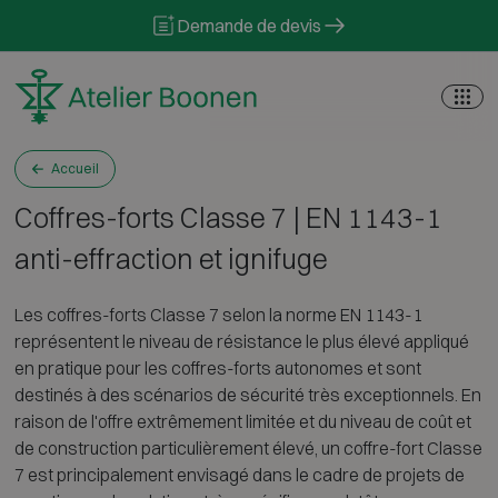
Skip to content
Demande de devis
Accueil
Coffres-forts Classe 7 | EN 1143-1
anti-effraction et ignifuge
Les coffres-forts Classe 7 selon la norme EN 1143-1
représentent le niveau de résistance le plus élevé appliqué
en pratique pour les coffres-forts autonomes et sont
destinés à des scénarios de sécurité très exceptionnels. En
raison de l'offre extrêmement limitée et du niveau de coût et
de construction particulièrement élevé, un coffre-fort Classe
7 est principalement envisagé dans le cadre de projets de