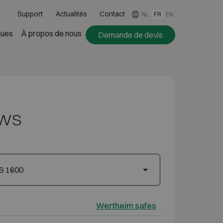
Support
Actualités
Contact
NL
FR
EN
ues
À propos de nous
Demande de devis
xWS
S 1600
Wertheim safes