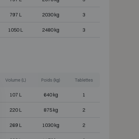
797 L
2030 kg
3
1050 L
2480 kg
3
Volume (L)
Poids (kg)
Tablettes
107 L
640 kg
1
220 L
875 kg
2
269 L
1030 kg
2