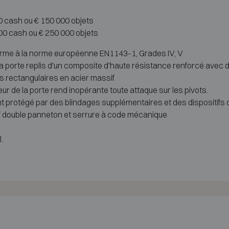
00 cash ou € 150 000 objets
00 cash ou € 250 000 objets
nforme à la norme européenne EN1143-1, Grades IV, V
la porte replis d'un composite d'haute résistance renforcé avec
es rectangulaires en acier massif
r de la porte rend inopérante toute attaque sur les pivots.
 protégé par des blindages supplémentaires et des dispositifs de
ef double panneton et serrure à code mécanique
.