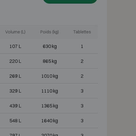
Volume (L)
Poids (kg)
Tablettes
107 L
630 kg
1
220 L
865 kg
2
269 L
1010 kg
2
329 L
1110 kg
3
439 L
1365 kg
3
548 L
1640 kg
3
797 L
2070 kg
3