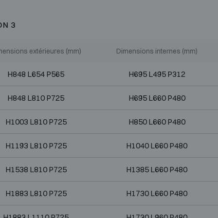
ON 3
mensions extérieures (mm)
Dimensions internes (mm)
H848 L654 P565
H695 L495 P312
H848 L810 P725
H695 L660 P480
H1003 L810 P725
H850 L660 P480
H1193 L810 P725
H1040 L660 P480
H1538 L810 P725
H1385 L660 P480
H1883 L810 P725
H1730 L660 P480
H1883 L1110 P725
H1730 L960 P480