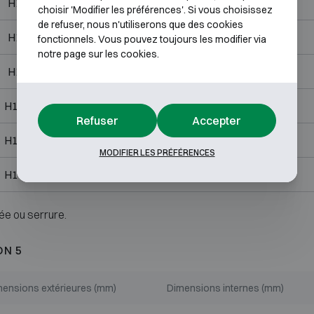
H1193 L810 P725
H1040 L660 P480
choisir 'Modifier les préférences'. Si vous choisissez
de refuser, nous n'utiliserons que des cookies
H1538 L810 P725
H1385 L660 P480
fonctionnels. Vous pouvez toujours les modifier via
notre page sur les cookies.
H1883 L810 P725
H1730 L660 P480
H1883 L1110 P725
H1730 L960 P480
Refuser
Accepter
H1883 L1110 P725
H1730 L960 P480
MODIFIER LES PRÉFÉRENCES
H1883 L1415 P725
H1730 L1265 P480
ée ou serrure.
ON 5
ensions extérieures (mm)
Dimensions internes (mm)