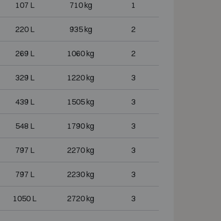
107 L
710 kg
1
220 L
935 kg
2
269 L
1060 kg
2
329 L
1220 kg
3
439 L
1505 kg
3
548 L
1790 kg
3
797 L
2270 kg
3
797 L
2230 kg
3
1050 L
2720 kg
3