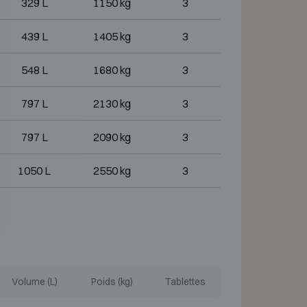
329 L
1150 kg
3
439 L
1405 kg
3
548 L
1680 kg
3
797 L
2130 kg
3
797 L
2090 kg
3
1050 L
2550 kg
3
Volume (L)
Poids (kg)
Tablettes