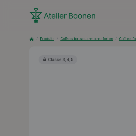
Skip to content
Produits
Coffres-forts et armoires fortes
Coffres-fo
Classe 3, 4, 5