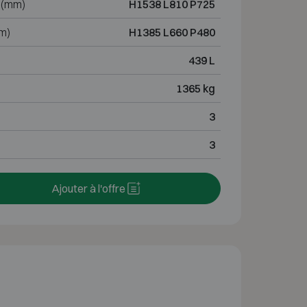
 (mm)
H1538 L810 P725
m)
H1385 L660 P480
439 L
1365 kg
3
3
Ajouter à l'offre