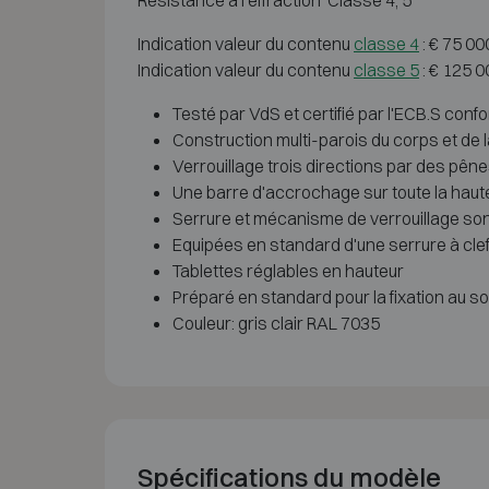
Resistance à l'effraction Classe 4, 5
Indication valeur du contenu
classe 4
: € 75 0
Indication valeur du contenu
classe 5
: € 125 0
Testé par VdS et certifié par l'ECB.S co
Construction multi-parois du corps et de 
Verrouillage trois directions par des pên
Une barre d'accrochage sur toute la hauteu
Serrure et mécanisme de verrouillage sont
Equipées en standard d'une serrure à cl
Tablettes réglables en hauteur
Préparé en standard pour la fixation au sol
Couleur: gris clair RAL 7035
Spécifications du modèle