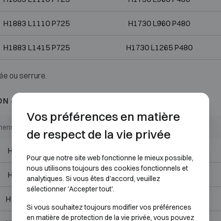
H1883 L1110 P725
H1730 L960 P480
H1883 L1415 P725
H1730 L1265 P480
ée ou serrure.
ON 4
Vos préférences en matière
mensions extérieures (mm)
Dimensions internes (mm)
de respect de la vie privée
H848 L645 P565
H695 L495 P321
Pour que notre site web fonctionne le mieux possible,
nous utilisons toujours des cookies fonctionnels et
H848 L810 P725
H695 L660 P480
analytiques. Si vous êtes d'accord, veuillez
sélectionner 'Accepter tout'.
H1003 L810 P725
H850 L660 P480
Si vous souhaitez toujours modifier vos préférences
en matière de protection de la vie privée, vous pouvez