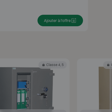
Ajouter à l'offre
Classe 4, 5
C