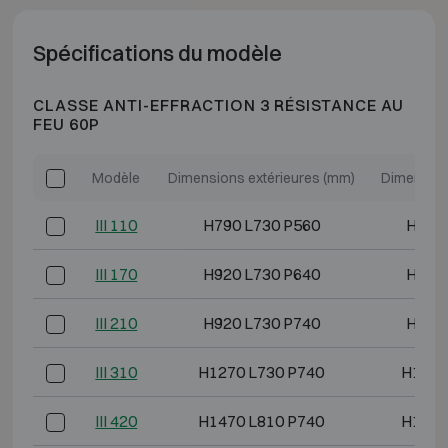
Spécifications du modèle
CLASSE ANTI-EFFRACTION 3 RÉSISTANCE AU
FEU 60P
Modèle
Dimensions extérieures (mm)
Dimension
III 110
H790 L730 P560
H620 
III 170
H920 L730 P640
H750 
III 210
H920 L730 P740
H750 
III 310
H1270 L730 P740
H1100
III 420
H1470 L810 P740
H1300