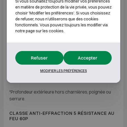
Si vous souhaitez toujours modifier vos préférences
IV 210
H920 L730 P740
H750
en matière de protection de la vie privée, vous pouvez
choisir 'Modifier les préférences'. Si vous choisissez
de refuser, nous n'utiliserons que des cookies
IV 310
H1270 L730 P740
H1100
fonctionnels. Vous pouvez toujours les modifier via
notre page sur les cookies.
IV 420
H1470 L810 P740
H1300
IV 600
H1850 L880 P740
H1680
Refuser
Accepter
IV 910
H1850 L1250 P740
H1680
MODIFIER LES PRÉFÉRENCES
IV 1120
H1850 L1500 P740
H1680
*Profondeur extérieure hors charnières, poignée ou
serrure.
CLASSE ANTI-EFFRACTION 5 RÉSISTANCE AU
FEU 60P