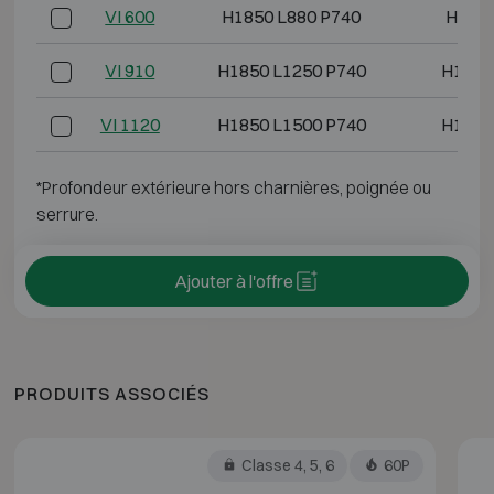
VI 600
H1850 L880 P740
H1680
VI 910
H1850 L1250 P740
H1680
VI 1120
H1850 L1500 P740
H1680
*Profondeur extérieure hors charnières, poignée ou
serrure.
Ajouter à l'offre
PRODUITS ASSOCIÉS
Classe 4, 5, 6
60P