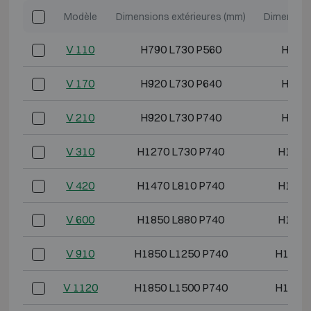
Modèle
Dimensions extérieures (mm)
Dimension
V 110
H790 L730 P560
H620 
V 170
H920 L730 P640
H750 
V 210
H920 L730 P740
H750 
V 310
H1270 L730 P740
H1100
V 420
H1470 L810 P740
H1300
V 600
H1850 L880 P740
H1680
V 910
H1850 L1250 P740
H1680 
V 1120
H1850 L1500 P740
H1680 