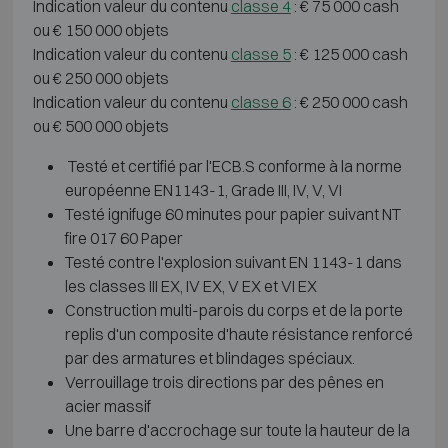
Indication valeur du contenu
classe 4
: € 75 000 cash
ou € 150 000 objets
Indication valeur du contenu
classe 5
: € 125 000 cash
ou € 250 000 objets
Indication valeur du contenu
classe 6
: € 250 000 cash
ou € 500 000 objets
Testé et certifié par l'ECB.S conforme à la norme
européenne EN1143-1, Grade III, IV, V, VI
Testé ignifuge 60 minutes pour papier suivant NT
fire 017 60 Paper
Testé contre l'explosion suivant EN 1143-1 dans
les classes III EX, IV EX, V EX et VI EX
Construction multi-parois du corps et de la porte
replis d'un composite d'haute résistance renforcé
par des armatures et blindages spéciaux.
Verrouillage trois directions par des pênes en
acier massif
Une barre d'accrochage sur toute la hauteur de la