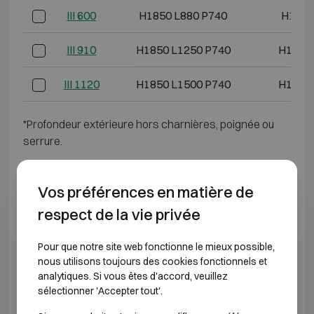
III 600
H1850 L880 P740
H1680
III 910
H1850 L1250 P740
H1680 
III 1120
H1850 L1500 P740
H1680 
*Profondeur extérieure hors charnières, poignée ou
serrure.
CLASSE ANTI-EFFRACTION 4 RÉSISTANCE AU
FEU 60P
Vos préférences en matière de
respect de la vie privée
Modèle
Dimensions extérieures (mm)
Dimension
Pour que notre site web fonctionne le mieux possible,
IV 110
H790 L730 P560
H620
nous utilisons toujours des cookies fonctionnels et
analytiques. Si vous êtes d'accord, veuillez
sélectionner 'Accepter tout'.
IV 170
H920 L730 P640
H750