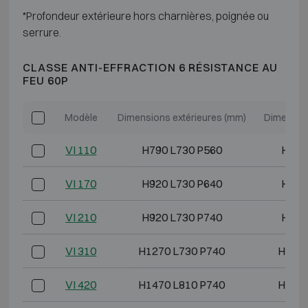
*Profondeur extérieure hors charnières, poignée ou
serrure.
CLASSE ANTI-EFFRACTION 6 RÉSISTANCE AU
FEU 60P
Modèle
Dimensions extérieures (mm)
Dimension
VI 110
H790 L730 P560
H620
VI 170
H920 L730 P640
H750
VI 210
H920 L730 P740
H750
VI 310
H1270 L730 P740
H1100
VI 420
H1470 L810 P740
H1300