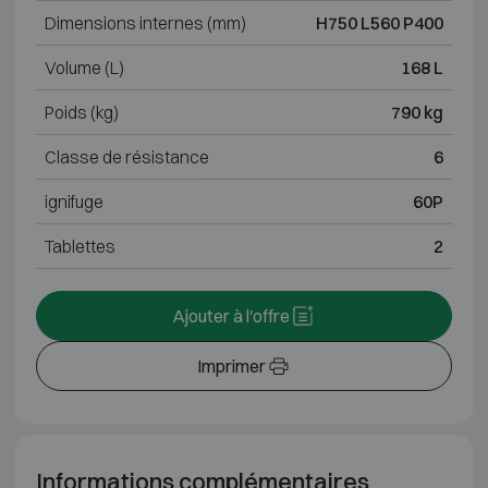
Dimensions internes (mm)
H750 L560 P400
Volume (L)
168 L
Poids (kg)
790 kg
Classe de résistance
6
ignifuge
60P
Tablettes
2
Ajouter à l'offre
Imprimer
Informations complémentaires