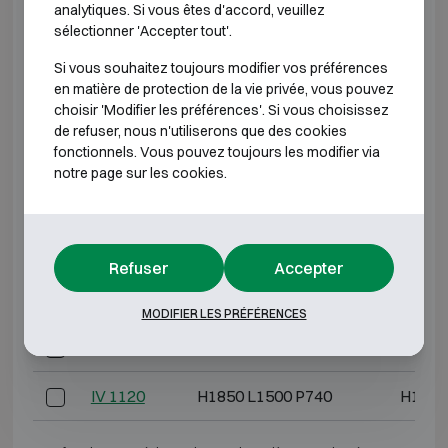
Modèle
Dimensions extérieures (mm)
Dimension
analytiques. Si vous êtes d'accord, veuillez
sélectionner 'Accepter tout'.
IV 110
H790 L730 P560
H620
Si vous souhaitez toujours modifier vos préférences
en matière de protection de la vie privée, vous pouvez
IV 170
H920 L730 P640
H750
choisir 'Modifier les préférences'. Si vous choisissez
de refuser, nous n'utiliserons que des cookies
IV 210
H920 L730 P740
H750
fonctionnels. Vous pouvez toujours les modifier via
notre page sur les cookies.
IV 310
H1270 L730 P740
H1100
IV 420
H1470 L810 P740
H1300
Refuser
Accepter
IV 600
H1850 L880 P740
H1680
MODIFIER LES PRÉFÉRENCES
IV 910
H1850 L1250 P740
H1680
IV 1120
H1850 L1500 P740
H1680