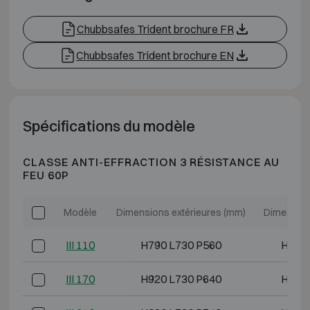
Chubbsafes Trident brochure FR
Chubbsafes Trident brochure EN
Spécifications du modèle
CLASSE ANTI-EFFRACTION 3 RÉSISTANCE AU
FEU 60P
Modèle
Dimensions extérieures (mm)
Dimension
III 110
H790 L730 P560
H620 
III 170
H920 L730 P640
H750 