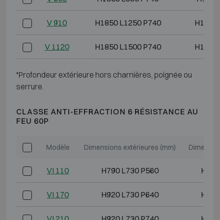
V 910
H1850 L1250 P740
H1680 
V 1120
H1850 L1500 P740
H1680 
*Profondeur extérieure hors charnières, poignée ou
serrure.
CLASSE ANTI-EFFRACTION 6 RÉSISTANCE AU
FEU 60P
Modèle
Dimensions extérieures (mm)
Dimension
VI 110
H790 L730 P560
H620
VI 170
H920 L730 P640
H750
VI 210
H920 L730 P740
H750