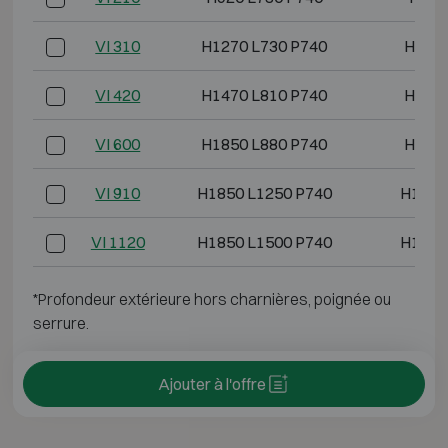
VI 310
H1270 L730 P740
H1100
VI 420
H1470 L810 P740
H1300
VI 600
H1850 L880 P740
H1680
VI 910
H1850 L1250 P740
H1680
VI 1120
H1850 L1500 P740
H1680
*Profondeur extérieure hors charnières, poignée ou
serrure.
Ajouter à l'offre