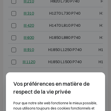
III 210
H920 L730 P740
H750 
III 310
H1270 L730 P740
H1100
III 420
H1470 L810 P740
H1300
III 600
H1850 L880 P740
H1680
III 910
H1850 L1250 P740
H1680 
III 1120
H1850 L1500 P740
H1680 
*Profondeur extérieure hors charnières, poignée ou
serrure.
Vos préférences en matière de
respect de la vie privée
CLASSE ANTI-EFFRACTION 4 RÉSISTANCE AU
FEU 60P
Pour que notre site web fonctionne le mieux possible,
nous utilisons toujours des cookies fonctionnels et