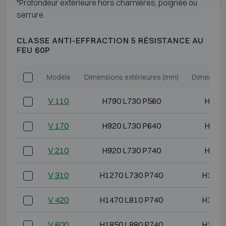
*Profondeur extérieure hors charnières, poignée ou
serrure.
CLASSE ANTI-EFFRACTION 5 RÉSISTANCE AU
FEU 60P
Modèle
Dimensions extérieures (mm)
Dimension
V 110
H790 L730 P560
H620 
V 170
H920 L730 P640
H750 
V 210
H920 L730 P740
H750 
V 310
H1270 L730 P740
H1100
V 420
H1470 L810 P740
H1300
V 600
H1850 L880 P740
H1680