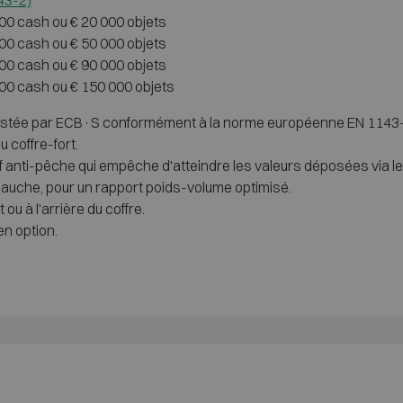
143-2)
000 cash ou € 20 000 objets
000 cash ou € 50 000 objets
000 cash ou € 90 000 objets
000 cash ou € 150 000 objets
 testée par ECB·S conformément à la norme européenne EN 1143-2
u coffre-fort.
f anti-pêche qui empêche d'atteindre les valeurs déposées via le
auche, pour un rapport poids-volume optimisé.
ou à l'arrière du coffre.
n option.