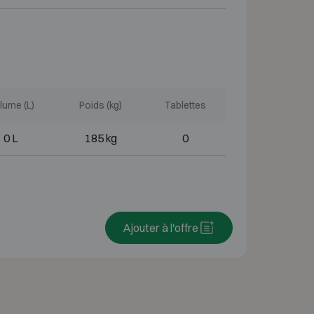
lume (L)
Poids (kg)
Tablettes
0 L
185 kg
0
Ajouter à l'offre