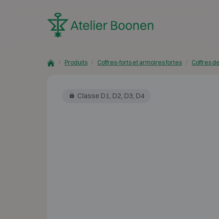
Skip to content
Produits
Coffres-forts et armoires fortes
Coffres d
Classe D1, D2, D3, D4