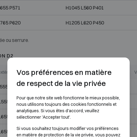
655 P571
H1045 L560 P401
765 P620
H1205 L620 P450
ée ou serrure.
ON D2
Vos préférences en matière
xtérieures (mm)
Dimensions internes (mm)
V
de respect de la vie privée
555 P490
H725 L460 P320
Pour que notre site web fonctionne le mieux possible,
L555 P490
H725 L460 P320
nous utilisons toujours des cookies fonctionnels et
analytiques. Si vous êtes d'accord, veuillez
L655 P571
H700 L560 P401
sélectionner 'Accepter tout'.
Si vous souhaitez toujours modifier vos préférences
L655 P571
H1045 L560 P401
en matière de protection de la vie privée, vous pouvez