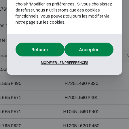
choisir 'Modifier les préférences'. Si vous choisissez
L765 P620
H1205 L620 P450
de refuser, nous n'utiliserons que des cookies
fonctionnels. Vous pouvez toujours les modifier via
notre page sur les cookies.
ée ou serrure.
ON D3
Refuser
Accepter
extérieures (mm)
Dimensions internes (mm)
V
MODIFIER LES PRÉFÉRENCES
L555 P490
H525 L460 P320
L555 P490
H725 L460 P320
L655 P571
H700 L560 P401
L655 P571
H1045 L560 P401
L765 P620
H1205 L620 P450