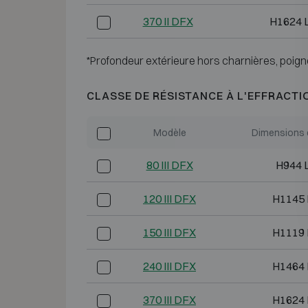
370 II DFX
H1624 
*Profondeur extérieure hors charnières, poign
CLASSE DE RÉSISTANCE À L'EFFRACTI
Modèle
Dimensions 
80 III DFX
H944 
120 III DFX
H1145 
150 III DFX
H1119 
240 III DFX
H1464 
370 III DFX
H1624 