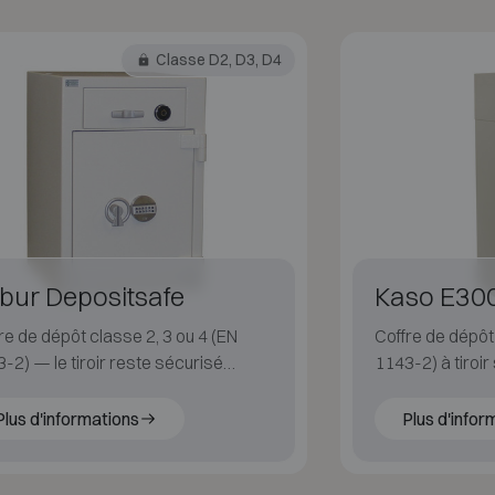
Classe D2, D3, D4
bur Depositsafe
Kaso E300
re de dépôt classe 2, 3 ou 4 (EN
Coffre de dépôt
-2) — le tiroir reste sécurisé
1143-2) à tiroi
 sans verrouillage.
sans clé ni cod
Plus d'informations
Plus d'infor