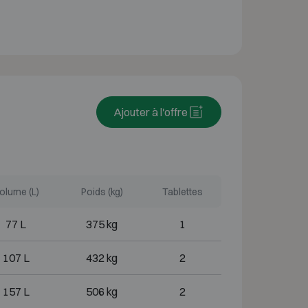
Ajouter à l'offre
olume (L)
Poids (kg)
Tablettes
77 L
375 kg
1
107 L
432 kg
2
157 L
506 kg
2