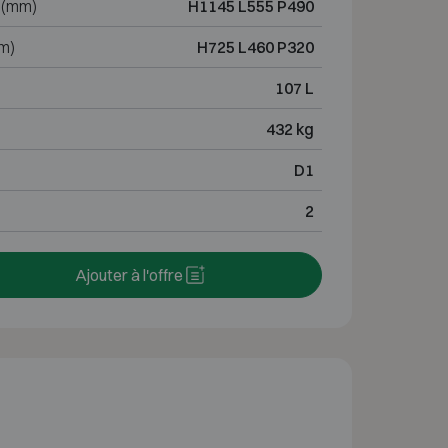
 (mm)
H1145 L555 P490
m)
H725 L460 P320
107 L
432 kg
D1
2
Ajouter à l'offre