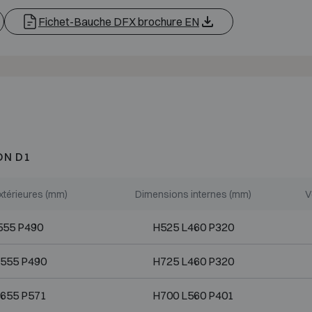
Fichet-Bauche DFX brochure EN
ON D1
xtérieures (mm)
Dimensions internes (mm)
V
555 P490
H525 L460 P320
555 P490
H725 L460 P320
655 P571
H700 L560 P401