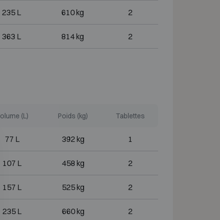
235 L
610 kg
2
363 L
814 kg
2
olume (L)
Poids (kg)
Tablettes
77 L
392 kg
1
107 L
458 kg
2
157 L
525 kg
2
235 L
660 kg
2