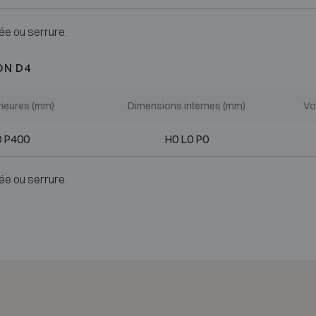
ée ou serrure.
ON D4
rieures (mm)
Dimensions internes (mm)
Vo
0 P400
H0 L0 P0
ée ou serrure.