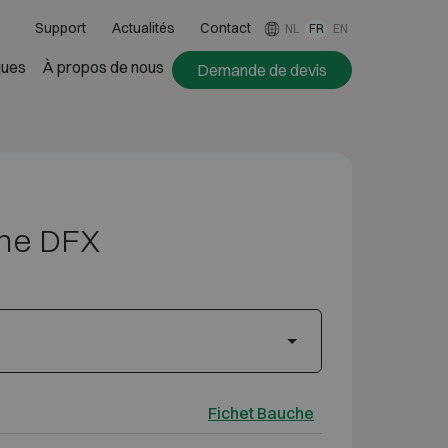
Support
Actualités
Contact
NL
FR
EN
ues
À propos de nous
Demande de devis
che DFX
Fichet Bauche