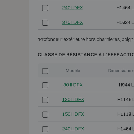
240 I DFX
H1464 L
370 I DFX
H1624 L
*Profondeur extérieure hors charnières, poign
CLASSE DE RÉSISTANCE À L'EFFRACTI
Modèle
Dimensions e
80 II DFX
H944 L
120 II DFX
H1145 
150 II DFX
H1119 
240 II DFX
H1464 