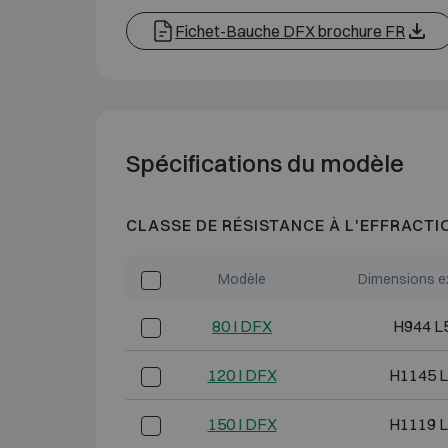
Fichet-Bauche DFX brochure FR
Spécifications du modèle
CLASSE DE RÉSISTANCE À L'EFFRACTI
Modèle
Dimensions e
80 I DFX
H944 L
120 I DFX
H1145 L
150 I DFX
H1119 L