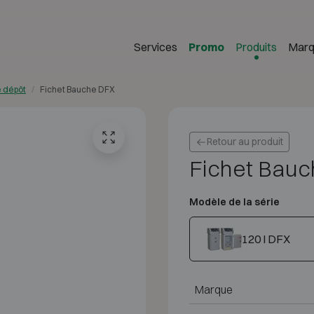
Services
Promo
Produits
Marq
e dépôt
Fichet Bauche DFX
Retour au produit
Fichet Bau
Modèle de la série
120 I DFX
Marque