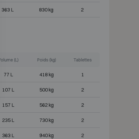
363 L
830 kg
2
olume (L)
Poids (kg)
Tablettes
77 L
418 kg
1
107 L
500 kg
2
157 L
562 kg
2
235 L
730 kg
2
363 L
940 kg
2