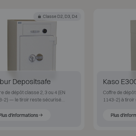
Classe D2, D3, D4
bur Depositsafe
Kaso E300
re de dépôt classe 2, 3 ou 4 (EN
Coffre de dépôt
-2) — le tiroir reste sécurisé
1143-2) à tiroi
 sans verrouillage.
sans clé ni cod
Plus d'informations
Plus d'infor