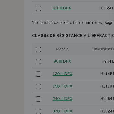
370 II DFX
H1624 
*Profondeur extérieure hors charnières, poign
CLASSE DE RÉSISTANCE À L'EFFRACTI
Modèle
Dimensions e
80 III DFX
H944 
120 III DFX
H1145 
150 III DFX
H1119 
240 III DFX
H1464 
370 III DFX
H1624 