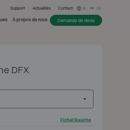
Support
Actualités
Contact
NL
FR
EN
ues
À propos de nous
Demande de devis
che DFX
Fichet Bauche