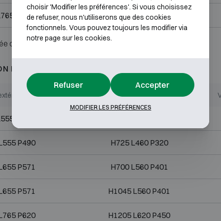
choisir 'Modifier les préférences'. Si vous choisissez
L765 P620
H1205 L620 P450
de refuser, nous n'utiliserons que des cookies
fonctionnels. Vous pouvez toujours les modifier via
notre page sur les cookies.
ée ou serrure.
ON D3
Refuser
Accepter
xtérieures (mm)
Dimensions internes (mm)
V
MODIFIER LES PRÉFÉRENCES
L555 P490
H525 L460 P320
L555 P490
H725 L460 P320
L655 P571
H700 L560 P401
L655 P571
H1045 L560 P401
L765 P620
H1205 L620 P450