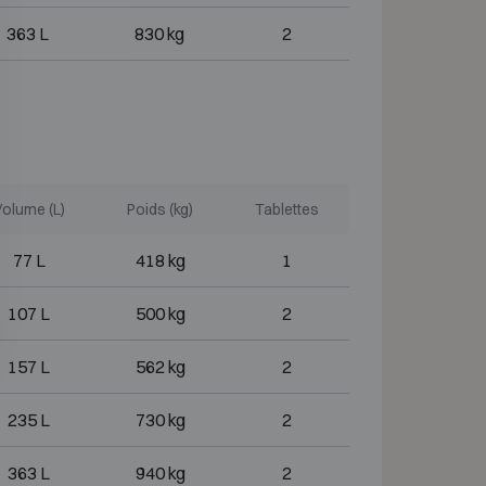
363 L
830 kg
2
olume (L)
Poids (kg)
Tablettes
77 L
418 kg
1
107 L
500 kg
2
157 L
562 kg
2
235 L
730 kg
2
363 L
940 kg
2