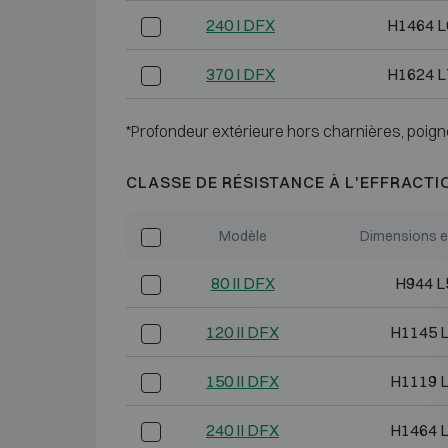
240 I DFX
H1464 L
370 I DFX
H1624 L
*Profondeur extérieure hors charnières, poign
CLASSE DE RÉSISTANCE À L'EFFRACTI
Modèle
Dimensions e
80 II DFX
H944 L
120 II DFX
H1145 
150 II DFX
H1119 
240 II DFX
H1464 