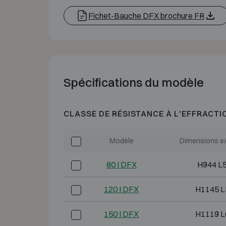
Fichet-Bauche DFX brochure FR
Spécifications du modèle
CLASSE DE RÉSISTANCE À L'EFFRACTI
Modèle
Dimensions ex
80 I DFX
H944 L
120 I DFX
H1145 L
150 I DFX
H1119 L