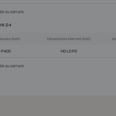
ée ou serrure.
ON D4
ieures (mm)
Dimensions internes (mm)
Vo
 P400
H0 L0 P0
ée ou serrure.