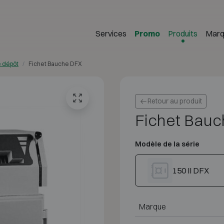
Services
Promo
Produits
Marq
e dépôt
Fichet Bauche DFX
Retour au produit
Fichet Bau
Modèle de la série
150 II DFX
Marque