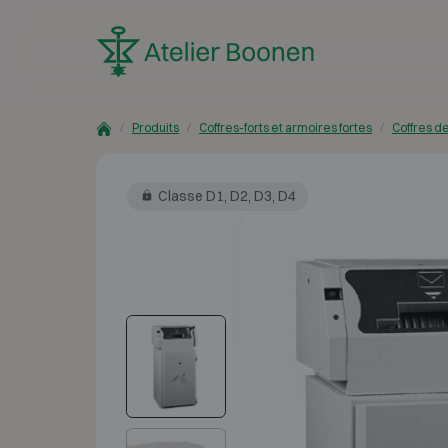
Skip to content
Produits
Coffres-forts et armoires fortes
Coffres d
Classe D1, D2, D3, D4