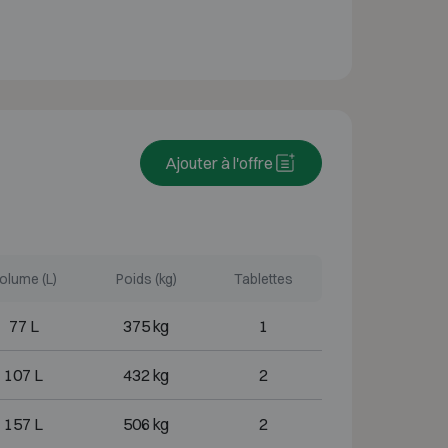
Ajouter à l'offre
olume (L)
Poids (kg)
Tablettes
77 L
375 kg
1
107 L
432 kg
2
157 L
506 kg
2