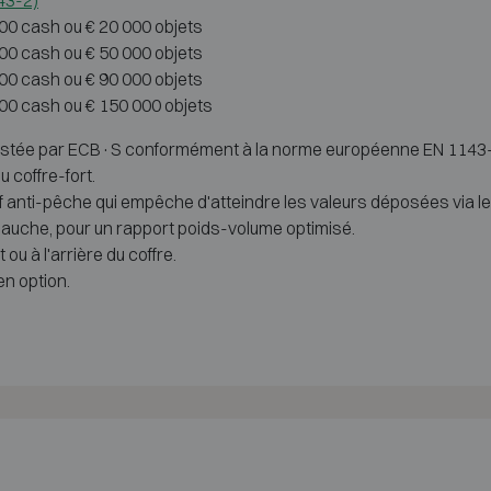
143-2)
000 cash ou € 20 000 objets
000 cash ou € 50 000 objets
000 cash ou € 90 000 objets
000 cash ou € 150 000 objets
 testée par ECB·S conformément à la norme européenne EN 1143-2
u coffre-fort.
f anti-pêche qui empêche d'atteindre les valeurs déposées via le
auche, pour un rapport poids-volume optimisé.
ou à l'arrière du coffre.
n option.