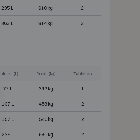
235 L
610 kg
2
363 L
814 kg
2
olume (L)
Poids (kg)
Tablettes
77 L
392 kg
1
107 L
458 kg
2
157 L
525 kg
2
235 L
660 kg
2