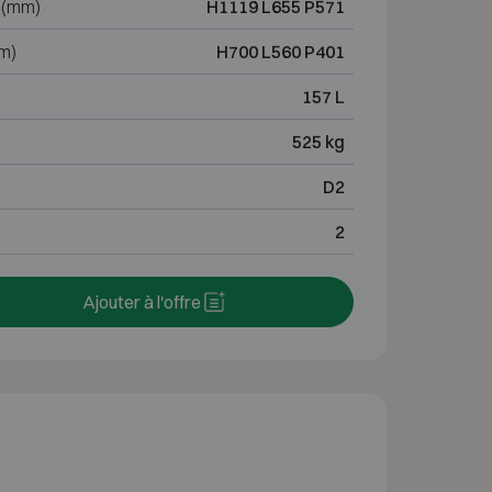
 (mm)
H1119 L655 P571
m)
H700 L560 P401
157 L
525 kg
D2
2
Ajouter à l'offre