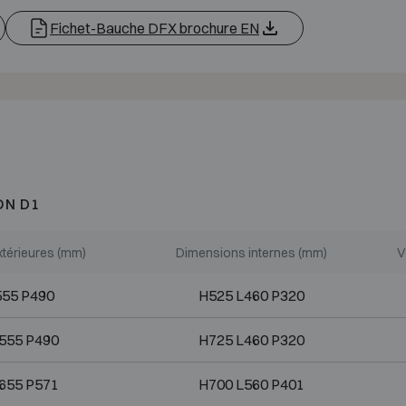
Fichet-Bauche DFX brochure EN
ON D1
térieures (mm)
Dimensions internes (mm)
V
555 P490
H525 L460 P320
555 P490
H725 L460 P320
655 P571
H700 L560 P401