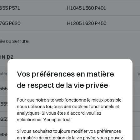
655 P571
H1045 L560 P401
765 P620
H1205 L620 P450
ée ou serrure.
ON D2
Vos préférences en matière
xtérieures (mm)
Dimensions internes (mm)
V
de respect de la vie privée
555 P490
H725 L460 P320
Pour que notre site web fonctionne le mieux possible,
L555 P490
H725 L460 P320
nous utilisons toujours des cookies fonctionnels et
analytiques. Si vous êtes d'accord, veuillez
L655 P571
H700 L560 P401
sélectionner 'Accepter tout'.
Si vous souhaitez toujours modifier vos préférences
L655 P571
H1045 L560 P401
en matière de protection de la vie privée, vous pouvez