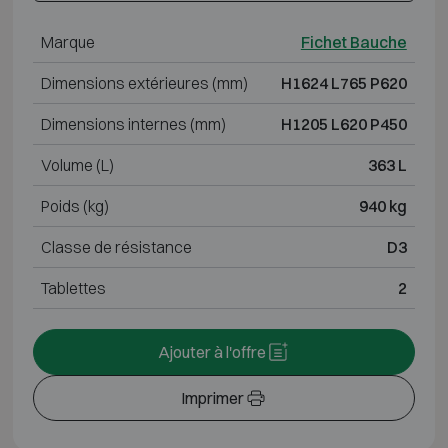
Marque
Fichet Bauche
Dimensions extérieures (mm)
H1624 L765 P620
Dimensions internes (mm)
H1205 L620 P450
Volume (L)
363 L
Poids (kg)
940 kg
Classe de résistance
D3
Tablettes
2
Ajouter à l'offre
Imprimer