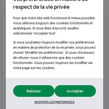
respect de la vie privée
*Profondeur extérieure hors charnières, poignée ou
serrure.
Pour que notre site web fonctionne le mieux possible,
nous utilisons toujours des cookies fonctionnels et
analytiques. Si vous êtes d'accord, veuillez
CLASSE DE RÉSISTANCE À L'EFFRACTION D2
sélectionner 'Accepter tout'.
Si vous souhaitez toujours modifier vos préférences
Modèle
Dimensions extérieures (mm)
Dimens
en matière de protection de la vie privée, vous pouvez
choisir 'Modifier les préférences'. Si vous choisissez
80 II DFX
H944 L555 P490
H7
de refuser, nous n'utiliserons que des cookies
fonctionnels. Vous pouvez toujours les modifier via
120 II DFX
H1145 L555 P490
H7
notre page sur les cookies.
150 II DFX
H1119 L655 P571
H7
240 II DFX
H1464 L655 P571
H1
Refuser
Accepter
370 II DFX
H1624 L765 P620
H1
MODIFIER LES PRÉFÉRENCES