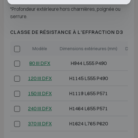
*Profondeur extérieure hors charnières, poignée ou
serrure.
CLASSE DE RÉSISTANCE À L'EFFRACTION D3
Modèle
Dimensions extérieures (mm)
Dimen
80 III DFX
H944 L555 P490
H
120 III DFX
H1145 L555 P490
H
150 III DFX
H1119 L655 P571
H
240 III DFX
H1464 L655 P571
H1
370 III DFX
H1624 L765 P620
H1