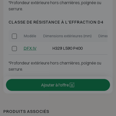
*Profondeur extérieure hors charnières, poignée ou
serrure.
CLASSE DE RÉSISTANCE À L'EFFRACTION D4
Modèle
Dimensions extérieures (mm)
Dimension
DFX IV
H329 L590 P400
H0
*Profondeur extérieure hors charnières, poignée ou
serrure.
Ajouter à l'offre
PRODUITS ASSOCIÉS