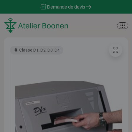
Skip to content
Demande de devis
Classe D1, D2, D3, D4