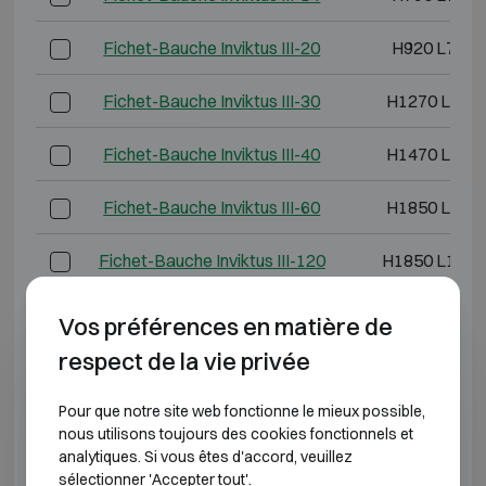
Fichet-Bauche Inviktus III-20
H920 L730 
Fichet-Bauche Inviktus III-30
H1270 L730
Fichet-Bauche Inviktus III-40
H1470 L810
Fichet-Bauche Inviktus III-60
H1850 L880
Fichet-Bauche Inviktus III-120
H1850 L1500
*Profondeur extérieure hors charnières, poignée ou
Vos préférences en matière de
serrure.
respect de la vie privée
CLASSE ANTI-EFFRACTION 4 RÉSISTANCE AU
Pour que notre site web fonctionne le mieux possible,
FEU 60P
nous utilisons toujours des cookies fonctionnels et
analytiques. Si vous êtes d'accord, veuillez
sélectionner 'Accepter tout'.
Modèle
Dimensions extéri