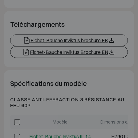
Téléchargements
Fichet-Bauche Inviktus brochure FR
Fichet-Bauche Inviktus Brochure EN
Spécifications du modèle
CLASSE ANTI-EFFRACTION 3 RÉSISTANCE AU
FEU 60P
Modèle
Dimensions extéri
Fichet-Bauche Inviktus III-14
H790 L730 