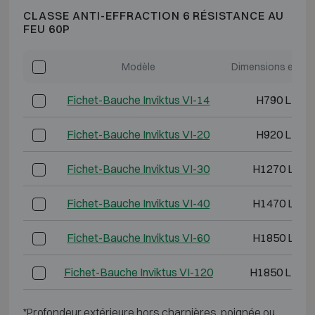
CLASSE ANTI-EFFRACTION 6 RÉSISTANCE AU
FEU 60P
Modèle
Dimensions extéri
Fichet-Bauche Inviktus VI-14
H790 L730 
Fichet-Bauche Inviktus VI-20
H920 L730 
Fichet-Bauche Inviktus VI-30
H1270 L730
Fichet-Bauche Inviktus VI-40
H1470 L810
Fichet-Bauche Inviktus VI-60
H1850 L880
Fichet-Bauche Inviktus VI-120
H1850 L1500
*Profondeur extérieure hors charnières, poignée ou