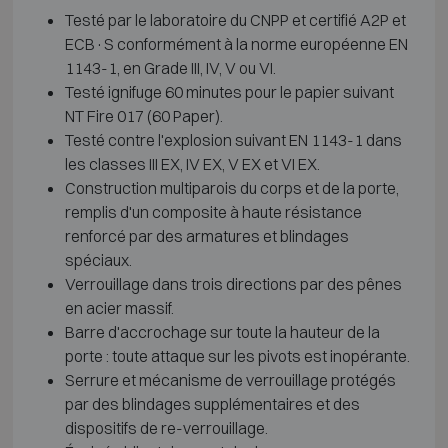
Testé par le laboratoire du CNPP et certifié A2P et
ECB·S conformément à la norme européenne EN
1143-1, en Grade III, IV, V ou VI.
Testé ignifuge 60 minutes pour le papier suivant
NT Fire 017 (60 Paper).
Testé contre l'explosion suivant EN 1143-1 dans
les classes III EX, IV EX, V EX et VI EX.
Construction multiparois du corps et de la porte,
remplis d'un composite à haute résistance
renforcé par des armatures et blindages
spéciaux.
Verrouillage dans trois directions par des pênes
en acier massif.
Barre d'accrochage sur toute la hauteur de la
porte : toute attaque sur les pivots est inopérante.
Serrure et mécanisme de verrouillage protégés
par des blindages supplémentaires et des
dispositifs de re-verrouillage.