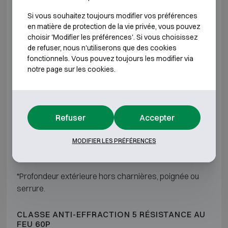
Si vous souhaitez toujours modifier vos préférences
Fichet-Bauche Inviktus IV-14
H790 L730 
en matière de protection de la vie privée, vous pouvez
choisir 'Modifier les préférences'. Si vous choisissez
Fichet-Bauche Inviktus IV-20
H920 L730 
de refuser, nous n'utiliserons que des cookies
fonctionnels. Vous pouvez toujours les modifier via
notre page sur les cookies.
Fichet-Bauche Inviktus IV-30
H1270 L730
Fichet-Bauche Inviktus IV-40
H1470 L810
Refuser
Accepter
Fichet-Bauche Inviktus IV-60
H1850 L880
MODIFIER LES PRÉFÉRENCES
Fichet-Bauche Inviktus IV-120
H1850 L1500
*Profondeur extérieure hors charnières, poignée ou
serrure.
CLASSE ANTI-EFFRACTION 5 RÉSISTANCE AU
FEU 60P