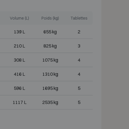
Volume (L)
Poids (kg)
Tablettes
139 L
655 kg
2
210 L
825 kg
3
308 L
1075 kg
4
416 L
1310 kg
4
596 L
1695 kg
5
1117 L
2535 kg
5