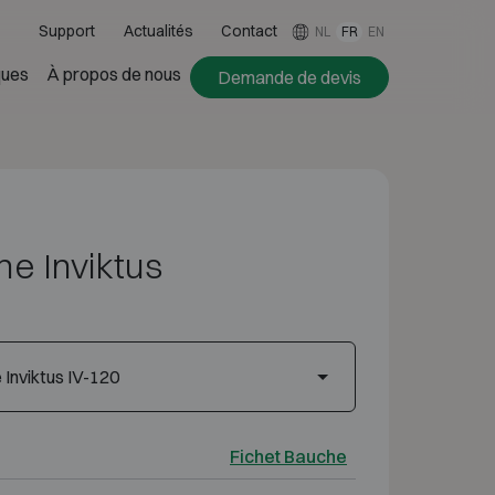
Support
Actualités
Contact
NL
FR
EN
ues
À propos de nous
Demande de devis
e Inviktus
Inviktus IV-120
Fichet Bauche