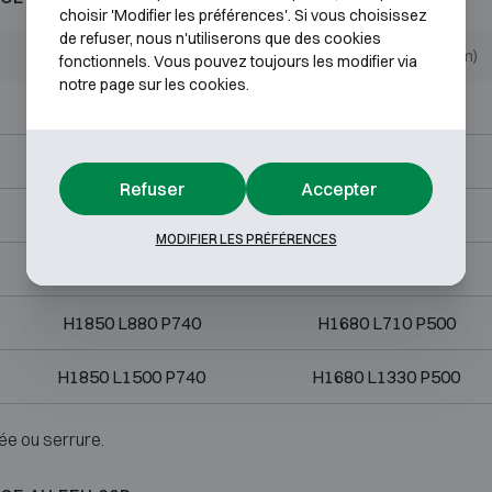
choisir 'Modifier les préférences'. Si vous choisissez
de refuser, nous n'utiliserons que des cookies
Dimensions extérieures (mm)
Dimensions internes (mm)
fonctionnels. Vous pouvez toujours les modifier via
notre page sur les cookies.
H790 L730 P640
H620 L560 P400
H920 L730 P740
H750 L560 P500
Refuser
Accepter
H1270 L730 P740
H1100 L560 P500
MODIFIER LES PRÉFÉRENCES
H1470 L810 P740
H1300 L640 P500
H1850 L880 P740
H1680 L710 P500
H1850 L1500 P740
H1680 L1330 P500
ée ou serrure.