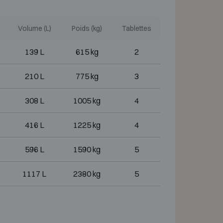
Volume (L)
Poids (kg)
Tablettes
139 L
615 kg
2
210 L
775 kg
3
308 L
1005 kg
4
416 L
1225 kg
4
596 L
1590 kg
5
1117 L
2380 kg
5