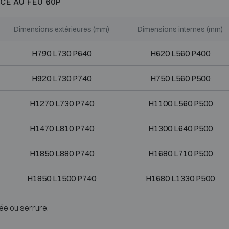
CE AU FEU 60P
Dimensions extérieures (mm)
Dimensions internes (mm)
H790 L730 P640
H620 L560 P400
H920 L730 P740
H750 L560 P500
H1270 L730 P740
H1100 L560 P500
H1470 L810 P740
H1300 L640 P500
H1850 L880 P740
H1680 L710 P500
H1850 L1500 P740
H1680 L1330 P500
ée ou serrure.