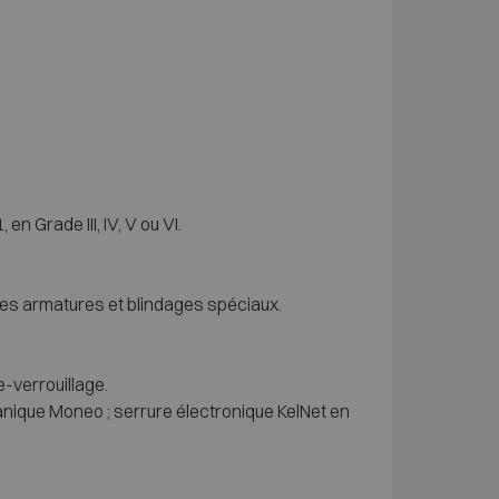
 Grade III, IV, V ou VI.
des armatures et blindages spéciaux.
-verrouillage.
anique Moneo ; serrure électronique KelNet en