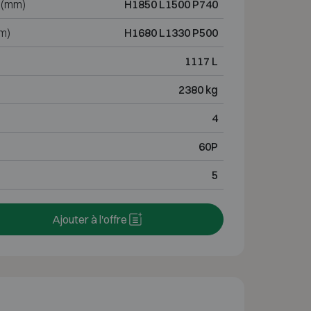
 (mm)
H1850 L1500 P740
m)
H1680 L1330 P500
1117 L
2380 kg
4
60P
5
Ajouter à l'offre