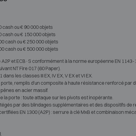
0 cash ou € 90 000 objets
0 cash ou € 150 000 objets
00 cash ou € 250 000 objets
00 cash ou € 500 000 objets
fié A2P et ECB·S conformément à la norme européenne EN 1143-1, en
uivant NT Fire 017 (60 Paper).
dans les classes III EX, IV EX, V EX et VI EX.
a porte, remplis d'un composite à haute résistance renforcé par 
s pênes en acier massif.
 la porte : toute attaque sur les pivots est inopérante.
tégés par des blindages supplémentaires et des dispositifs de re
certifiées EN 1300 (A2P) : serrure à clé MxB et combinaison méc
.