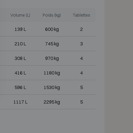
Volume (L)
Poids (kg)
Tablettes
139 L
600 kg
2
210 L
745 kg
3
308 L
970 kg
4
416 L
1180 kg
4
596 L
1530 kg
5
1117 L
2295 kg
5