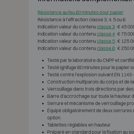
Résistance au feu 60 minutes pour papier
Résistance à l'effraction classe 3, 4, 5 ou 6
Indication valeur du contenu
classe 3
: € 45 00
Indication valeur du contenu
classe 4
: € 75 00
Indication valeur du contenu
classe 5
: € 125 0
Indication valeur du contenu
classe 6
: € 250 0
Testé par le laboratoire du CNPP et certi
Testé ignifuge 60 minutes pour le papier s
Testé contre l'explosion suivant EN 1143-1 
Construction multiparois du corps et de l
Verrouillage dans trois directions par de
Barre d'accrochage sur toute la hauteur de
Serrure et mécanisme de verrouillage pro
Équipé obligatoirement de deux serrures 
option.
Tablettes réglables en hauteur.
Préparé en standard pour la fixation au sol