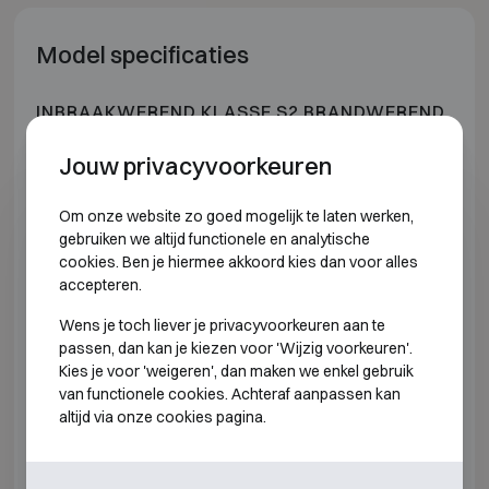
Model specificaties
INBRAAKWEREND KLASSE S2 BRANDWEREND
30P
Jouw privacyvoorkeuren
Model
Buitenmat
Om onze website zo goed mogelijk te laten werken,
gebruiken we altijd functionele en analytische
CHUBBSAFES HOMESAFE M10 KL
H300 B36
cookies. Ben je hiermee akkoord kies dan voor alles
accepteren.
CHUBBSAFES HOMESAFE M10 EL
H300 B36
Wens je toch liever je privacyvoorkeuren aan te
passen, dan kan je kiezen voor 'Wijzig voorkeuren'.
CHUBBSAFES HOMESAFE M20 KL
H300 B44
Kies je voor 'weigeren', dan maken we enkel gebruik
van functionele cookies. Achteraf aanpassen kan
CHUBBSAFES HOMESAFE M20 EL
H300 B44
altijd via onze cookies pagina.
CHUBBSAFES HOMESAFE M35 KL
H450 B44