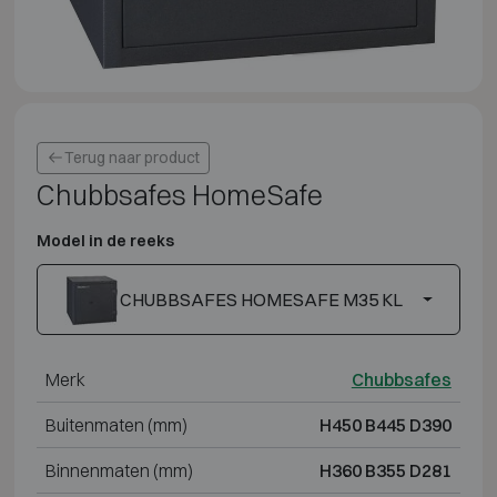
Terug naar product
Chubbsafes HomeSafe
Model in de reeks
CHUBBSAFES HOMESAFE M35 KL
Merk
Chubbsafes
Buitenmaten (mm)
H450 B445 D390
Binnenmaten (mm)
H360 B355 D281