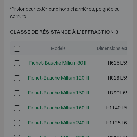
*Profondeur extérieure hors charnières, poignée ou
serrure.
CLASSE DE RÉSISTANCE À L'EFFRACTION 3
Modèle
Dimensions extérie
Fichet-Bauche Millium 80 III
H615 L555 P
Fichet-Bauche Millium 120 III
H816 L555 P
Fichet-Bauche Millium 150 III
H790 L655 P
Fichet-Bauche Millium 160 III
H1140 L555 
Fichet-Bauche Millium 240 III
H1135 L655 