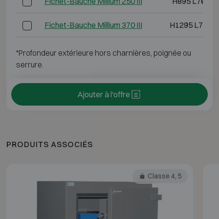
Fichet-Bauche Millium 250 III
H895 L765 P
Fichet-Bauche Millium 370 III
H1295 L765 
*Profondeur extérieure hors charnières, poignée ou
serrure.
Ajouter à l'offre
PRODUITS ASSOCIÉS
Classe 4, 5