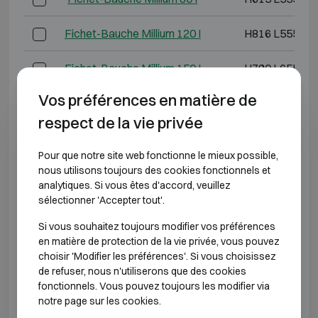
Fichet-Bauche Millium 120 I
H816 L555 P4
Fichet-Bauche Millium 150 I
H790 L655 P5
Vos préférences en matière de
Fichet-Bauche Millium 160 I
H1140 L555 P
respect de la vie privée
Fichet-Bauche Millium 240 I
H1135 L655 P
Pour que notre site web fonctionne le mieux possible,
nous utilisons toujours des cookies fonctionnels et
Fichet-Bauche Millium 250 I
H895 L765 P6
analytiques. Si vous êtes d'accord, veuillez
sélectionner 'Accepter tout'.
Fichet-Bauche Millium 370 I
H1295 L765 P
Si vous souhaitez toujours modifier vos préférences
en matière de protection de la vie privée, vous pouvez
*Profondeur extérieure hors charnières, poignée ou
choisir 'Modifier les préférences'. Si vous choisissez
serrure.
de refuser, nous n'utiliserons que des cookies
fonctionnels. Vous pouvez toujours les modifier via
CLASSE DE RÉSISTANCE À L'EFFRACTION 2
notre page sur les cookies.