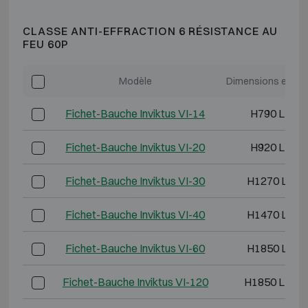
CLASSE ANTI-EFFRACTION 6 RÉSISTANCE AU
FEU 60P
Modèle
Dimensions extéri
Fichet-Bauche Inviktus VI-14
H790 L730 
Fichet-Bauche Inviktus VI-20
H920 L730 
Fichet-Bauche Inviktus VI-30
H1270 L730
Fichet-Bauche Inviktus VI-40
H1470 L810
Fichet-Bauche Inviktus VI-60
H1850 L880
Fichet-Bauche Inviktus VI-120
H1850 L1500