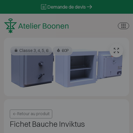
Skip to content
Demande de devis
Classe 3, 4, 5, 6
60P
Retour au produit
Fichet Bauche Inviktus