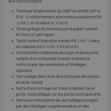
ou € 500 000 objets
Testé par le laboratoire du CNPP et certifié A2P et
ECB·S conformément à la norme européenne EN
1143-1, en Grade III, IV, V ou VI.
Testé ignifuge 60 minutes pour le papier suivant
NT Fire 017 (60 Paper).
Testé contre l'explosion suivant EN 1143-1 dans
les classes III EX, IV EX, V EX et VI EX.
Construction multiparois du corps et de la porte,
remplis d'un composite à haute résistance
renforcé par des armatures et blindages
spéciaux.
Verrouillage dans trois directions par des pênes
en acier massif.
Barre d'accrochage sur toute la hauteur de la
porte : toute attaque sur les pivots est inopérante.
Serrure et mécanisme de verrouillage protégés
par des blindages supplémentaires et des