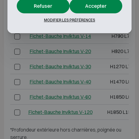
FEU 60P
Refuser
Accepter
MODIFIER LES PRÉFÉRENCES
Modèle
Dimensions extéri
Fichet-Bauche Inviktus V-14
H790 L730 
Fichet-Bauche Inviktus V-20
H920 L730 
Fichet-Bauche Inviktus V-30
H1270 L730 
Fichet-Bauche Inviktus V-40
H1470 L810 
Fichet-Bauche Inviktus V-60
H1850 L880 
Fichet-Bauche Inviktus V-120
H1850 L1500 
*Profondeur extérieure hors charnières, poignée ou
serrure.