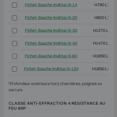
Fichet-Bauche Inviktus III-14
H790 L730 
Fichet-Bauche Inviktus III-20
H920 L730 
Fichet-Bauche Inviktus III-30
H1270 L730
Fichet-Bauche Inviktus III-40
H1470 L810
Fichet-Bauche Inviktus III-60
H1850 L880
Fichet-Bauche Inviktus III-120
H1850 L1500
*Profondeur extérieure hors charnières, poignée ou
serrure.
CLASSE ANTI-EFFRACTION 4 RÉSISTANCE AU
FEU 60P