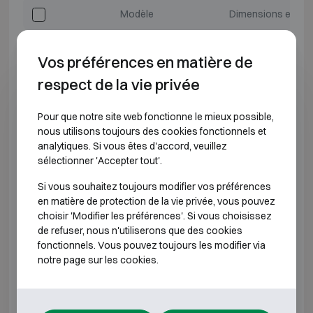
Modèle
Dimensions extéri
Fichet-Bauche Inviktus IV-14
H790 L730 
Vos préférences en matière de
Fichet-Bauche Inviktus IV-20
H920 L730 
respect de la vie privée
Fichet-Bauche Inviktus IV-30
H1270 L730
Pour que notre site web fonctionne le mieux possible,
nous utilisons toujours des cookies fonctionnels et
analytiques. Si vous êtes d'accord, veuillez
Fichet-Bauche Inviktus IV-40
H1470 L810
sélectionner 'Accepter tout'.
Fichet-Bauche Inviktus IV-60
H1850 L880
Si vous souhaitez toujours modifier vos préférences
en matière de protection de la vie privée, vous pouvez
choisir 'Modifier les préférences'. Si vous choisissez
Fichet-Bauche Inviktus IV-120
H1850 L1500
de refuser, nous n'utiliserons que des cookies
fonctionnels. Vous pouvez toujours les modifier via
*Profondeur extérieure hors charnières, poignée ou
notre page sur les cookies.
serrure.
CLASSE ANTI-EFFRACTION 5 RÉSISTANCE AU