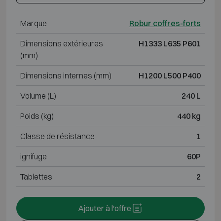
Marque
Robur coffres-forts
Dimensions extérieures
H1333 L635 P601
(mm)
Dimensions internes (mm)
H1200 L500 P400
Volume (L)
240 L
Poids (kg)
440 kg
Classe de résistance
1
ignifuge
60P
Tablettes
2
Ajouter à l'offre