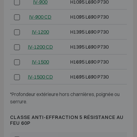
IV-900
H1095 L690 P730
H
IV-900 CD
H1095 L690 P730
H
IV-1200
H1395 L690 P730
H
IV-1200 CD
H1395 L690 P730
H
IV-1500
H1695 L690 P730
H
IV-1500 CD
H1695 L690 P730
H
*Profondeur extérieure hors charnières, poignée ou
serrure.
CLASSE ANTI-EFFRACTION 5 RÉSISTANCE AU
FEU 60P