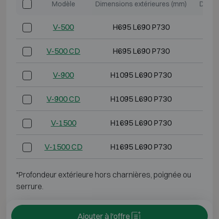
Modèle
Dimensions extérieures (mm)
Dimen
V-500
H695 L690 P730
H
V-500 CD
H695 L690 P730
H
V-900
H1095 L690 P730
H
V-900 CD
H1095 L690 P730
H
V-1500
H1695 L690 P730
H1
V-1500 CD
H1695 L690 P730
H1
*Profondeur extérieure hors charnières, poignée ou
serrure.
Ajouter à l'offre