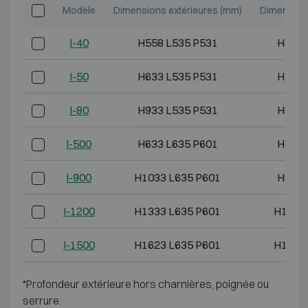
Modèle
Dimensions extérieures (mm)
Dimensions
I-40
H558 L535 P531
H425 
I-50
H633 L535 P531
H500 
I-80
H933 L535 P531
H800 
I-500
H633 L635 P601
H500 
I-900
H1033 L635 P601
H900 
I-1200
H1333 L635 P601
H1200
I-1500
H1623 L635 P601
H1490
*Profondeur extérieure hors charnières, poignée ou
serrure.