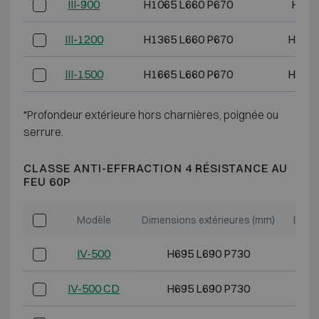
III-900
H1065 L660 P670
H900
III-1200
H1365 L660 P670
H1200
III-1500
H1665 L660 P670
H1500
*Profondeur extérieure hors charnières, poignée ou
serrure.
CLASSE ANTI-EFFRACTION 4 RÉSISTANCE AU
FEU 60P
Modèle
Dimensions extérieures (mm)
Dimen
IV-500
H695 L690 P730
H
IV-500 CD
H695 L690 P730
H