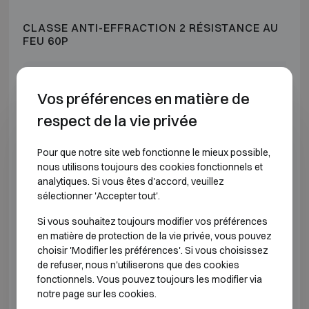
CLASSE ANTI-EFFRACTION 2 RÉSISTANCE AU
FEU 60P
Modèle
Dimensions extérieures (mm)
Dimension
Vos préférences en matière de
II-40
H565 L560 P600
H400 
respect de la vie privée
II-50
H665 L560 P600
H500 
Pour que notre site web fonctionne le mieux possible,
nous utilisons toujours des cookies fonctionnels et
II-80
H965 L560 P600
H800 
analytiques. Si vous êtes d'accord, veuillez
sélectionner 'Accepter tout'.
II-500
H665 L660 P670
H500 
Si vous souhaitez toujours modifier vos préférences
en matière de protection de la vie privée, vous pouvez
II-900
H1065 L660 P670
H900 
choisir 'Modifier les préférences'. Si vous choisissez
de refuser, nous n'utiliserons que des cookies
II-1200
H1365 L660 P670
H1200
fonctionnels. Vous pouvez toujours les modifier via
notre page sur les cookies.