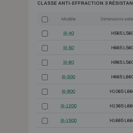
CLASSE ANTI-EFFRACTION 3 RÉSISTAN
Modèle
Dimensions exté
III-40
H565 L56
III-50
H665 L56
III-80
H965 L56
III-500
H665 L66
III-900
H1065 L66
III-1200
H1365 L66
III-1500
H1665 L66