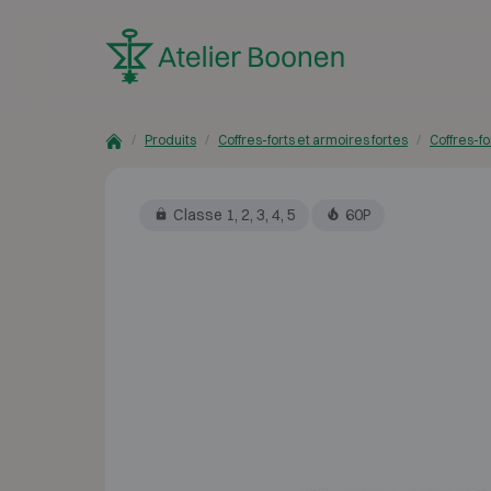
Skip to content
Produits
Coffres-forts et armoires fortes
Coffres-fo
Classe 1, 2, 3, 4, 5
60P