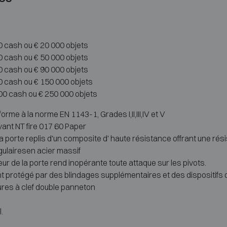
0 cash ou € 20 000 objets
0 cash ou € 50 000 objets
00 cash ou € 90 000 objets
0 cash ou € 150 000 objets
00 cash ou € 250 000 objets
orme à la norme EN 1143-1, Grades I,II,III,IV et V
vant NT fire 017 60 Paper
a porte replis d'un composite d' haute résistance offrant une rési
gulairesen acier massif
r de la porte rend inopérante toute attaque sur les pivots.
 protégé par des blindages supplémentaires et des dispositifs de 
res à clef double panneton
.