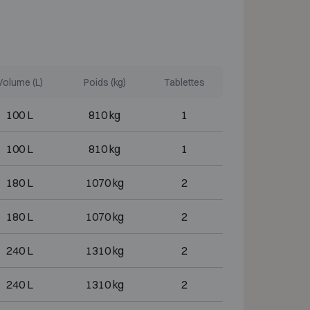
Volume (L)
Poids (kg)
Tablettes
100 L
810 kg
1
100 L
810 kg
1
180 L
1070 kg
2
180 L
1070 kg
2
240 L
1310 kg
2
240 L
1310 kg
2