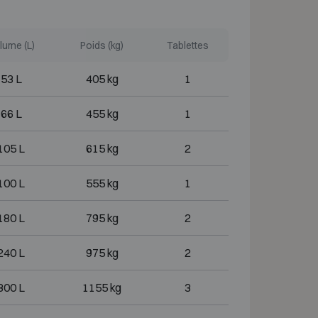
lume (L)
Poids (kg)
Tablettes
53 L
405 kg
1
66 L
455 kg
1
105 L
615 kg
2
100 L
555 kg
1
180 L
795 kg
2
240 L
975 kg
2
300 L
1155 kg
3