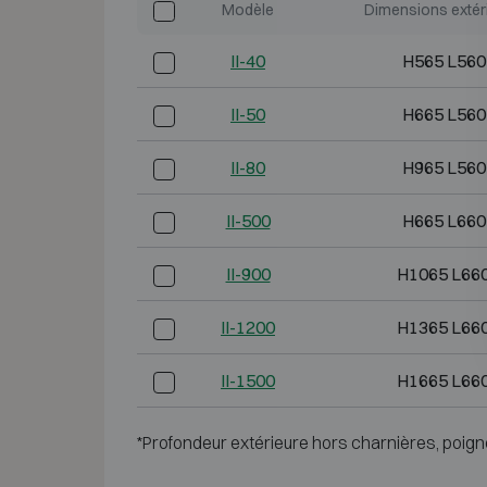
Modèle
Dimensions extér
II-40
H565 L560
II-50
H665 L560
II-80
H965 L560
II-500
H665 L660
II-900
H1065 L66
II-1200
H1365 L66
II-1500
H1665 L66
*Profondeur extérieure hors charnières, poign