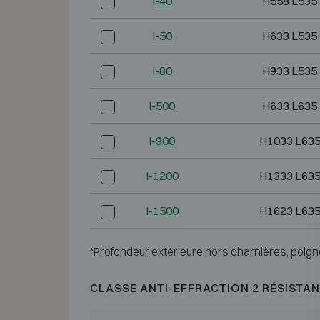
I-40
H558 L535
I-50
H633 L535
I-80
H933 L535
I-500
H633 L635
I-900
H1033 L635
I-1200
H1333 L635
I-1500
H1623 L635
*Profondeur extérieure hors charnières, poign
CLASSE ANTI-EFFRACTION 2 RÉSISTAN