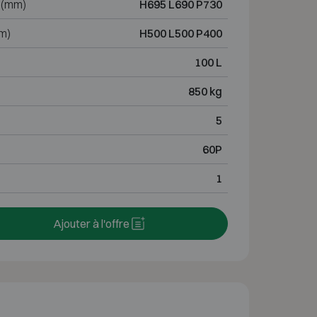
 (mm)
H695 L690 P730
m)
H500 L500 P400
100 L
850 kg
5
60P
1
Ajouter à l'offre