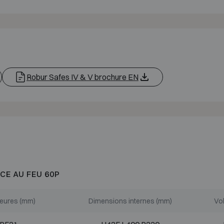
Robur Safes IV & V brochure EN
CE AU FEU 60P
ieures (mm)
Dimensions internes (mm)
Vol