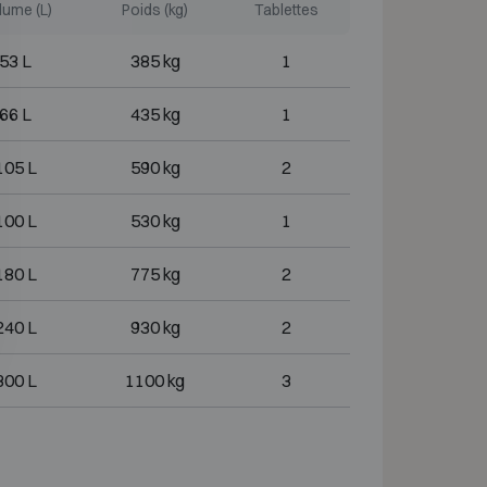
lume (L)
Poids (kg)
Tablettes
53 L
385 kg
1
66 L
435 kg
1
105 L
590 kg
2
100 L
530 kg
1
180 L
775 kg
2
240 L
930 kg
2
300 L
1100 kg
3