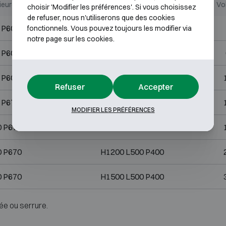
ieures (mm)
Dimensions internes (mm)
Vo
choisir 'Modifier les préférences'. Si vous choisissez
de refuser, nous n'utiliserons que des cookies
 P600
H400 L400 P330
fonctionnels. Vous pouvez toujours les modifier via
notre page sur les cookies.
 P600
H500 L400 P330
 P600
H800 L400 P330
Refuser
Accepter
 P670
H500 L500 P400
MODIFIER LES PRÉFÉRENCES
0 P670
H900 L500 P400
0 P670
H1200 L500 P400
0 P670
H1500 L500 P400
ée ou serrure.