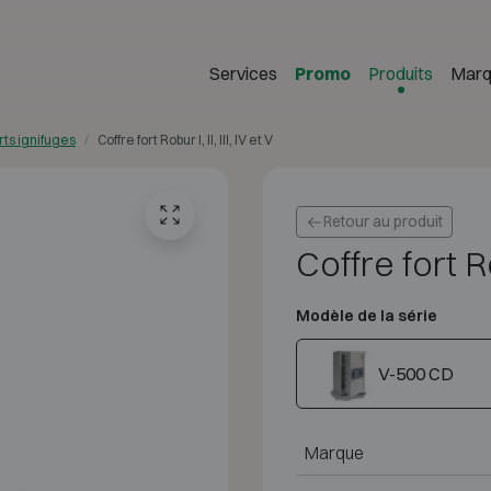
Services
Promo
Produits
Marq
rts ignifuges
Coffre fort Robur I, II, III, IV et V
Retour au produit
Coffre fort Rob
Modèle de la série
V-500 CD
Marque