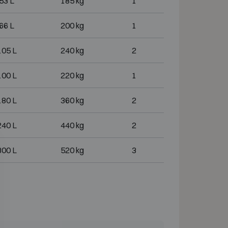
53 L
185 kg
1
66 L
200 kg
1
105 L
240 kg
2
100 L
220 kg
1
180 L
360 kg
2
240 L
440 kg
2
300 L
520 kg
3