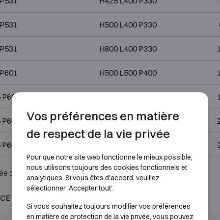
 P531
H425 L400 P330
 P531
H500 L400 P330
 P531
H800 L400 P330
 P601
H500 L500 P400
 P601
H900 L500 P400
Vos préférences en matière
 P601
H1200 L500 P400
de respect de la vie privée
 P601
H1490 L500 P400
Pour que notre site web fonctionne le mieux possible,
nous utilisons toujours des cookies fonctionnels et
ée ou serrure.
analytiques. Si vous êtes d'accord, veuillez
sélectionner 'Accepter tout'.
CE AU FEU 60P
Si vous souhaitez toujours modifier vos préférences
en matière de protection de la vie privée, vous pouvez