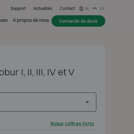
Support
Actualités
Contact
NL
FR
EN
ues
À propos de nous
Demande de devis
ur I, II, III, IV et V
Robur coffres-forts