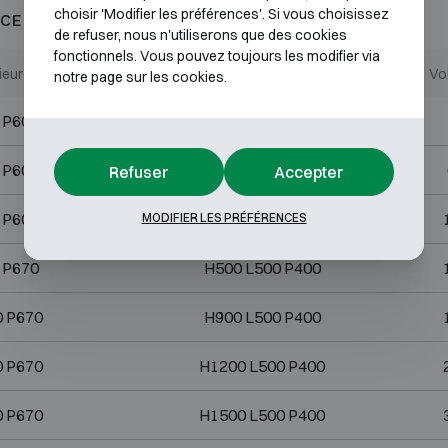
choisir 'Modifier les préférences'. Si vous choisissez
CE AU FEU 60P
de refuser, nous n'utiliserons que des cookies
fonctionnels. Vous pouvez toujours les modifier via
ieures (mm)
Dimensions internes (mm)
Vo
notre page sur les cookies.
 P600
H400 L400 P330
 P600
H500 L400 P330
Refuser
Accepter
 P600
H800 L400 P330
MODIFIER LES PRÉFÉRENCES
 P670
H500 L500 P400
0 P670
H900 L500 P400
0 P670
H1200 L500 P400
0 P670
H1500 L500 P400