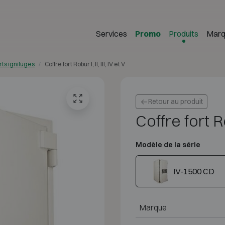
Services
Promo
Produits
Marq
rts ignifuges
Coffre fort Robur I, II, III, IV et V
Retour au produit
Coffre fort Rob
Modèle de la série
IV-1500 CD
Marque