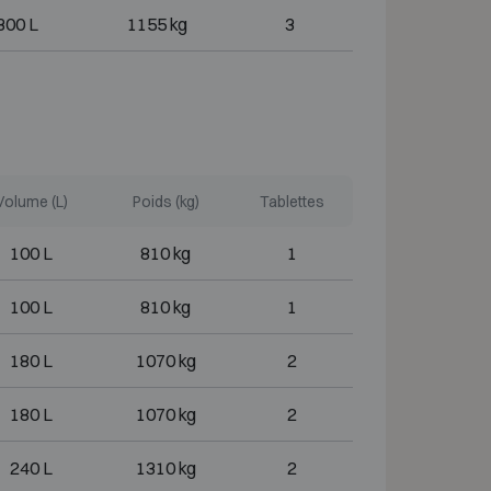
300 L
1155 kg
3
Volume (L)
Poids (kg)
Tablettes
100 L
810 kg
1
100 L
810 kg
1
180 L
1070 kg
2
180 L
1070 kg
2
240 L
1310 kg
2