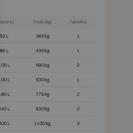
lume (L)
Poids (kg)
Tablettes
53 L
385 kg
1
66 L
435 kg
1
105 L
590 kg
2
100 L
530 kg
1
180 L
775 kg
2
240 L
930 kg
2
300 L
1100 kg
3