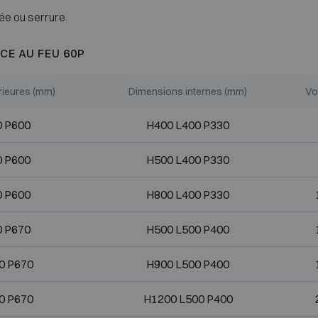
ée ou serrure.
CE AU FEU 60P
rieures (mm)
Dimensions internes (mm)
Vo
0 P600
H400 L400 P330
0 P600
H500 L400 P330
0 P600
H800 L400 P330
0 P670
H500 L500 P400
0 P670
H900 L500 P400
0 P670
H1200 L500 P400