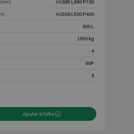
 (mm)
H1695 L690 P730
m)
H1500 L500 P400
300 L
1550 kg
4
60P
3
Ajouter à l'offre