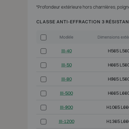
*Profondeur extérieure hors charnières, poign
CLASSE ANTI-EFFRACTION 3 RÉSISTAN
Modèle
Dimensions exté
III-40
H565 L56
III-50
H665 L56
III-80
H965 L56
III-500
H665 L66
III-900
H1065 L66
III-1200
H1365 L66