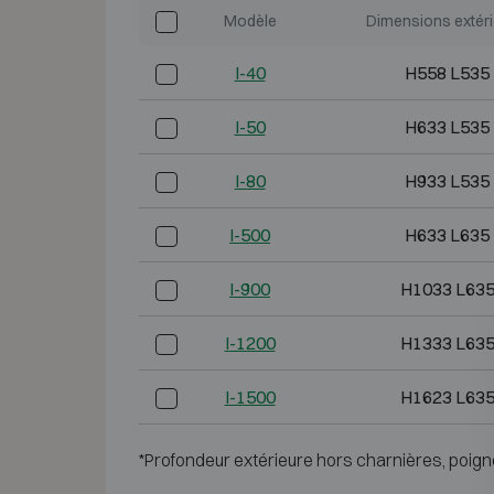
Modèle
Dimensions extér
I-40
H558 L535
I-50
H633 L535
I-80
H933 L535
I-500
H633 L635
I-900
H1033 L635
I-1200
H1333 L635
I-1500
H1623 L635
*Profondeur extérieure hors charnières, poign