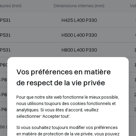
ieures (mm)
Dimensions internes (mm)
Vol
 P531
H425 L400 P330
 P531
H500 L400 P330
 P531
H800 L400 P330
 P601
H500 L500 P400
Vos préférences en matière
 P601
H900 L500 P400
de respect de la vie privée
 P601
H1200 L500 P400
Pour que notre site web fonctionne le mieux possible,
nous utilisons toujours des cookies fonctionnels et
 P601
H1490 L500 P400
analytiques. Si vous êtes d'accord, veuillez
sélectionner 'Accepter tout'.
ée ou serrure.
Si vous souhaitez toujours modifier vos préférences
en matière de protection de la vie privée, vous pouvez