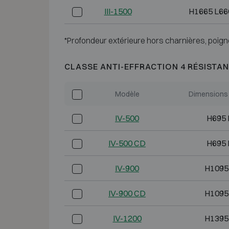
III-1500
H1665 L66
*Profondeur extérieure hors charnières, poign
CLASSE ANTI-EFFRACTION 4 RÉSISTAN
Modèle
Dimensions 
IV-500
H695 
IV-500 CD
H695 
IV-900
H1095
IV-900 CD
H1095
IV-1200
H1395