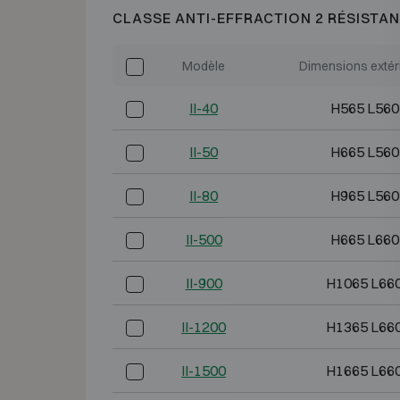
CLASSE ANTI-EFFRACTION 2 RÉSISTAN
Modèle
Dimensions extér
II-40
H565 L560
II-50
H665 L560
II-80
H965 L560
II-500
H665 L660
II-900
H1065 L66
II-1200
H1365 L66
II-1500
H1665 L66