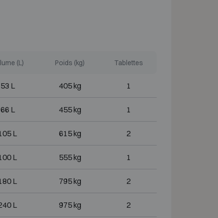
lume (L)
Poids (kg)
Tablettes
53 L
405 kg
1
66 L
455 kg
1
105 L
615 kg
2
100 L
555 kg
1
180 L
795 kg
2
240 L
975 kg
2