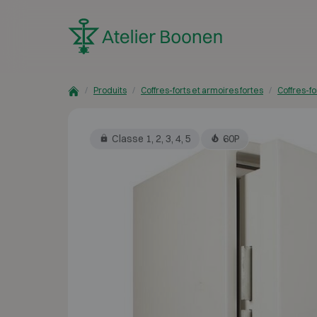
Skip to content
Produits
Coffres-forts et armoires fortes
Coffres-fo
Classe 1, 2, 3, 4, 5
60P