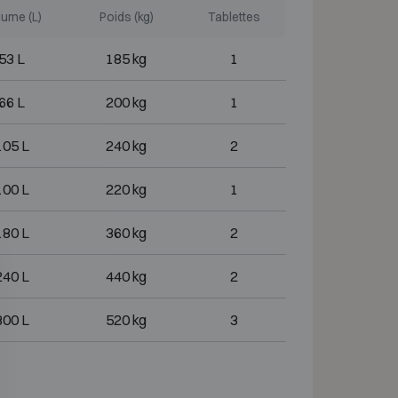
ume (L)
Poids (kg)
Tablettes
53 L
185 kg
1
66 L
200 kg
1
105 L
240 kg
2
100 L
220 kg
1
180 L
360 kg
2
240 L
440 kg
2
300 L
520 kg
3