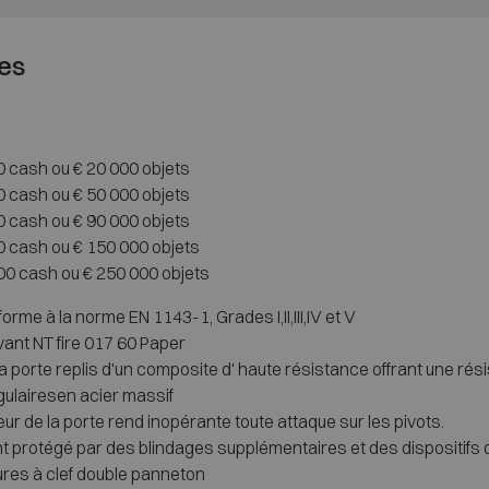
es
0 cash ou € 20 000 objets
0 cash ou € 50 000 objets
00 cash ou € 90 000 objets
0 cash ou € 150 000 objets
00 cash ou € 250 000 objets
orme à la norme EN 1143-1, Grades I,II,III,IV et V
vant NT fire 017 60 Paper
a porte replis d'un composite d' haute résistance offrant une rési
gulairesen acier massif
r de la porte rend inopérante toute attaque sur les pivots.
 protégé par des blindages supplémentaires et des dispositifs de 
res à clef double panneton