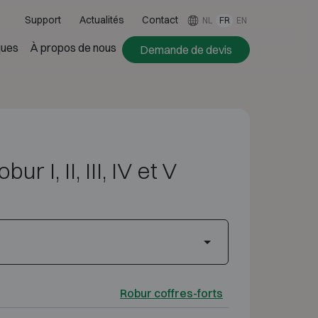
Support
Actualités
Contact
NL
FR
EN
ues
À propos de nous
Demande de devis
ur I, II, III, IV et V
Robur coffres-forts