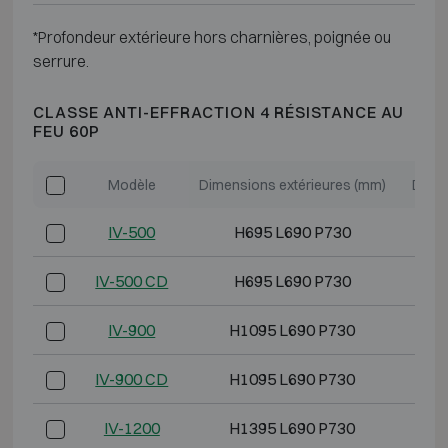
*Profondeur extérieure hors charnières, poignée ou
serrure.
CLASSE ANTI-EFFRACTION 4 RÉSISTANCE AU
FEU 60P
Modèle
Dimensions extérieures (mm)
Dimen
IV-500
H695 L690 P730
H
IV-500 CD
H695 L690 P730
H
IV-900
H1095 L690 P730
H
IV-900 CD
H1095 L690 P730
H
IV-1200
H1395 L690 P730
H