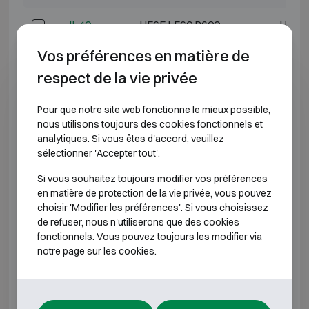
II-40
H565 L560 P600
H400 
Vos préférences en matière de
II-50
H665 L560 P600
H500 
respect de la vie privée
II-80
H965 L560 P600
H800 
Pour que notre site web fonctionne le mieux possible,
nous utilisons toujours des cookies fonctionnels et
II-500
H665 L660 P670
H500 
analytiques. Si vous êtes d'accord, veuillez
sélectionner 'Accepter tout'.
II-900
H1065 L660 P670
H900 
Si vous souhaitez toujours modifier vos préférences
II-1200
H1365 L660 P670
H1200
en matière de protection de la vie privée, vous pouvez
choisir 'Modifier les préférences'. Si vous choisissez
de refuser, nous n'utiliserons que des cookies
II-1500
H1665 L660 P670
H1500
fonctionnels. Vous pouvez toujours les modifier via
notre page sur les cookies.
*Profondeur extérieure hors charnières, poignée ou
serrure.