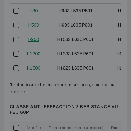
I-80
H933 L535 P531
H800 
I-500
H633 L635 P601
H500 
I-900
H1033 L635 P601
H900 
I-1200
H1333 L635 P601
H1200
I-1500
H1623 L635 P601
H1490
*Profondeur extérieure hors charnières, poignée ou
serrure.
CLASSE ANTI-EFFRACTION 2 RÉSISTANCE AU
FEU 60P
Modèle
Dimensions extérieures (mm)
Dimension