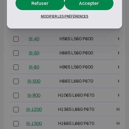
Refuser
Accepter
CLASSE ANTI-EFFRACTION 3 RÉSISTANCE AU
FEU 60P
MODIFIER LES PRÉFÉRENCES
Modèle
Dimensions extérieures (mm)
Dimension
III-40
H565 L560 P600
H400
III-50
H665 L560 P600
H500
III-80
H965 L560 P600
H800
III-500
H665 L660 P670
H500
III-900
H1065 L660 P670
H900
III-1200
H1365 L660 P670
H1200
III-1500
H1665 L660 P670
H1500