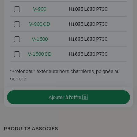
V-900
H1095 L690 P730
H
V-900 CD
H1095 L690 P730
H
V-1500
H1695 L690 P730
H1
V-1500 CD
H1695 L690 P730
H1
*Profondeur extérieure hors charnières, poignée ou
serrure.
Ajouter à l'offre
PRODUITS ASSOCIÉS