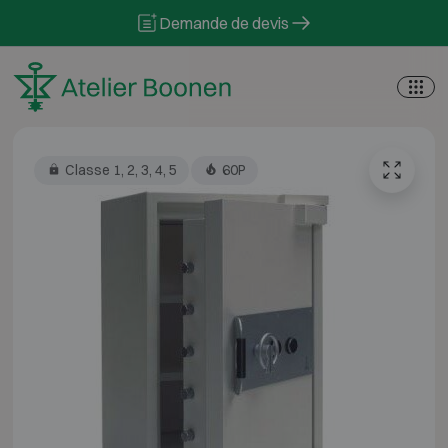
Skip to content
Demande de devis
Classe 1, 2, 3, 4, 5
60P