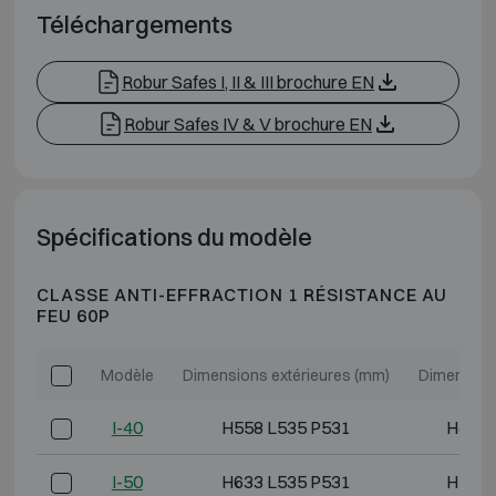
Téléchargements
Robur Safes I, II & III brochure EN
Robur Safes IV & V brochure EN
Spécifications du modèle
CLASSE ANTI-EFFRACTION 1 RÉSISTANCE AU
FEU 60P
Modèle
Dimensions extérieures (mm)
Dimensions
I-40
H558 L535 P531
H425 
I-50
H633 L535 P531
H500 