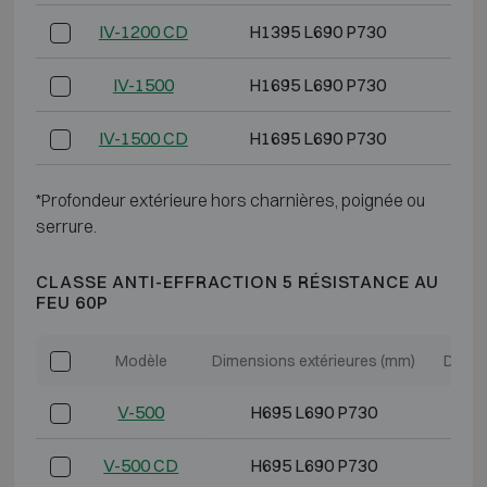
IV-1200 CD
H1395 L690 P730
H
IV-1500
H1695 L690 P730
H
IV-1500 CD
H1695 L690 P730
H
*Profondeur extérieure hors charnières, poignée ou
serrure.
CLASSE ANTI-EFFRACTION 5 RÉSISTANCE AU
FEU 60P
Modèle
Dimensions extérieures (mm)
Dimen
V-500
H695 L690 P730
H
V-500 CD
H695 L690 P730
H